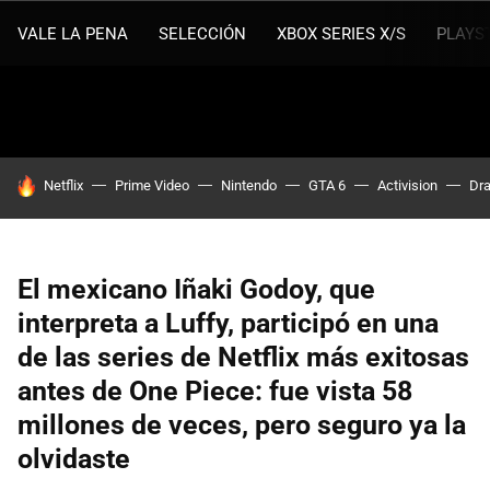
VALE LA PENA
SELECCIÓN
XBOX SERIES X/S
PLAYS
HOY SE HABLA DE
Netflix
Prime Video
Nintendo
GTA 6
Activision
Dra
El mexicano Iñaki Godoy, que
interpreta a Luffy, participó en una
de las series de Netflix más exitosas
antes de One Piece: fue vista 58
millones de veces, pero seguro ya la
olvidaste