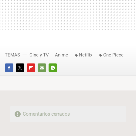
TEMAS
Cine y TV
Anime
Netflix
One Piece
FACEBOOK
TWITTER
FLIPBOARD
E-
WHATSAPP
MAIL
Comentarios cerrados