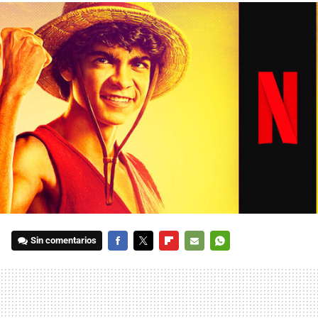
Sin comentarios
FACEBOOK
TWITTER
FLIPBOARD
E-
WHATSAPP
MAIL