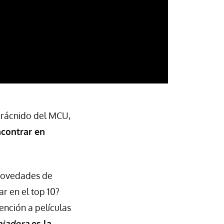
arácnido del MCU,
ncontrar en
 novedades de
r en el top 10?
ención a películas
piadora
es la