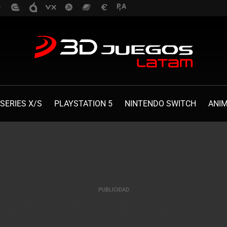
SERIES X/S
PLAYSTATION 5
NINTENDO SWITCH
ANI