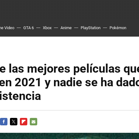
me Video
GTA 6
Xbox
Anime
PlayStation
Pokémon
e las mejores películas que
en 2021 y nadie se ha dad
istencia
FACEBOOK
TWITTER
FLIPBOARD
E-
MAIL