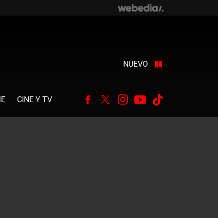
NUEVO
ME
CINE Y TV
Facebook
Twitter
Instagram
Youtube
Tiktok