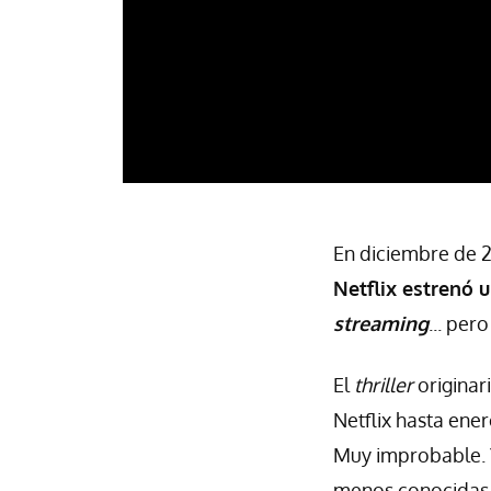
En diciembre de 2
Netflix estrenó 
streaming
... per
El
thriller
originar
Netflix hasta ene
Muy improbable. Y
menos conocidas.