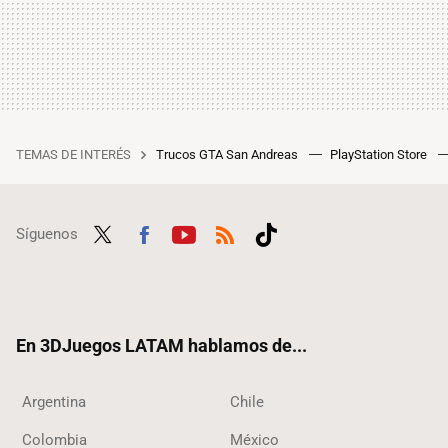
TEMAS DE INTERÉS
Trucos GTA San Andreas
PlayStation Store
Síguenos
Twit
Fac
Yout
RSS
Tikt
ter
ebo
ube
ok
ok
En 3DJuegos LATAM hablamos de...
Argentina
Chile
Colombia
México