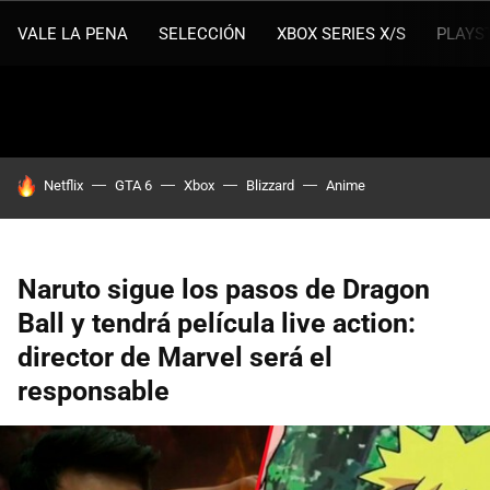
VALE LA PENA
SELECCIÓN
XBOX SERIES X/S
PLAYS
HOY SE HABLA DE
Netflix
GTA 6
Xbox
Blizzard
Anime
Naruto sigue los pasos de Dragon
Ball y tendrá película live action:
director de Marvel será el
responsable