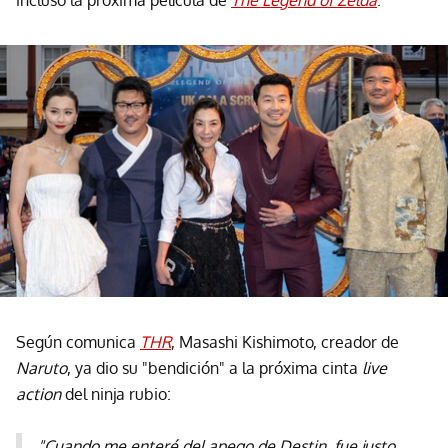
incluso la próxima película de
The Legend of Zelda
.
Según comunica
THR
, Masashi Kishimoto, creador de
Naruto
, ya dio su "bendición" a la próxima cinta
live
action
del ninja rubio:
"Cuando me enteré del apego de Destin, fue justo