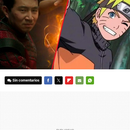
Sin comentarios
FACEBOOK
TWITTER
FLIPBOARD
E-
WHATSAPP
MAIL