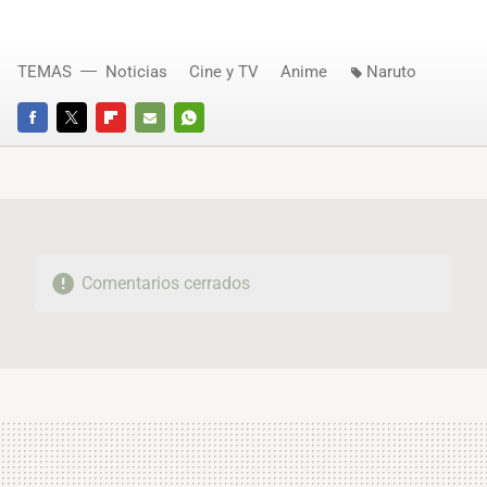
TEMAS
Noticias
Cine y TV
Anime
Naruto
FACEBOOK
TWITTER
FLIPBOARD
E-
WHATSAPP
MAIL
Comentarios cerrados