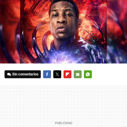
Sin comentarios
FACEBOOK
TWITTER
FLIPBOARD
E-
WHATSAPP
MAIL