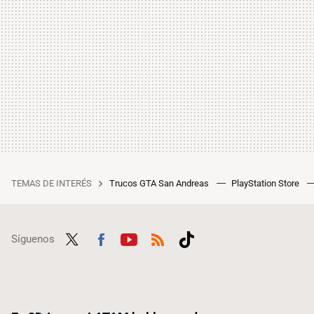
TEMAS DE INTERÉS
Trucos GTA San Andreas
PlayStation Store
Síguenos
Twit
Fac
Yout
RSS
Tikt
ter
ebo
ube
ok
ok