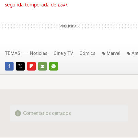
segunda temporada de
Loki
.
TEMAS
Noticias
Cine y TV
Cómics
Marvel
An
FACEBOOK
TWITTER
FLIPBOARD
E-
WHATSAPP
MAIL
Comentarios cerrados