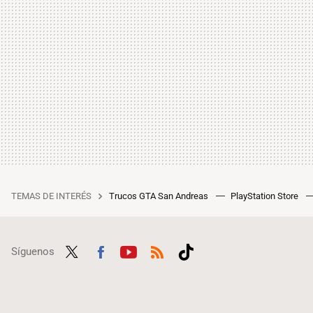
TEMAS DE INTERÉS
Trucos GTA San Andreas
PlayStation Store
Síguenos
Twit
Fac
Yout
RSS
Tikt
ter
ebo
ube
ok