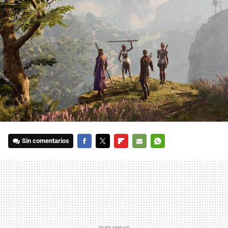
Sin comentarios
FACEBOOK
TWITTER
FLIPBOARD
E-
WHATSAPP
MAIL