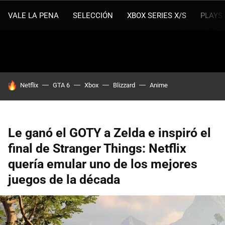
VALE LA PENA
SELECCIÓN
XBOX SERIES X/S
PLAYS
HOY SE HABLA DE
Netflix
GTA 6
Xbox
Blizzard
Anime
Le ganó el GOTY a Zelda e inspiró el
final de Stranger Things: Netflix
quería emular uno de los mejores
juegos de la década