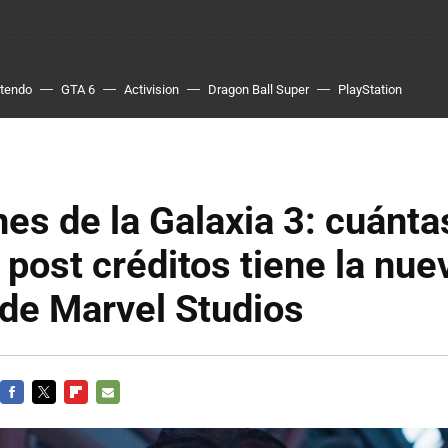
ntendo
GTA 6
Activision
Dragon Ball Super
PlayStation
es de la Galaxia 3: cuánta
post créditos tiene la nue
 de Marvel Studios
FACEBOOK
TWITTER
FLIPBOARD
E-
MAIL