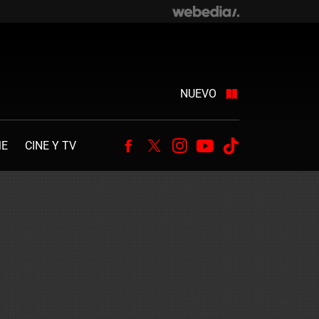
NUEVO
ME
CINE Y TV
Facebook
Twitter
Instagram
Youtube
Tiktok