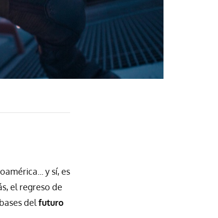
américa... y sí, es
s, el regreso de
s bases del
futuro