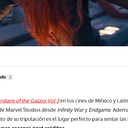
ndo
rdians of the Galaxy Vol 3
en los cines de México y Latino
 de Marvel Studios desde
Infinity War
y
Endgame
. Ademá
esto de su tripulación es el lugar perfecto para sentar la
unas escenas post créditos
.