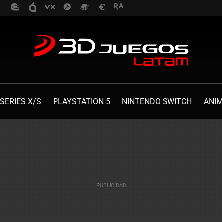
SERIES X/S
PLAYSTATION 5
NINTENDO SWITCH
ANI