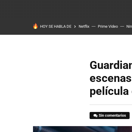
HOY SE HABLA DE
Netflix
Prime Video
Ni
Guardian
escenas 
película
Sin comentarios