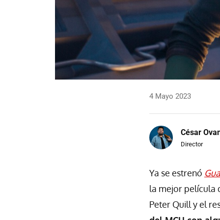
4 Mayo 2023
César Ova
Director
Ya se estrenó
Gua
la mejor película
Peter Quill y el r
del MCU con alg