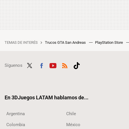
TEMAS DE INTERÉS
Trucos GTA San Andreas
PlayStation Store
Síguenos
Twit
Fac
Yout
RSS
Tikt
ter
ebo
ube
ok
ok
En 3DJuegos LATAM hablamos de...
Argentina
Chile
Colombia
México