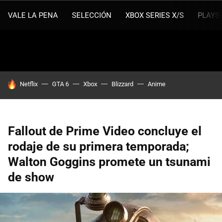
VALE LA PENA
SELECCIÓN
XBOX SERIES X/S
PLAYS
HOY SE HABLA DE
Netflix
GTA 6
Xbox
Blizzard
Anime
Fallout de Prime Video concluye el
rodaje de su primera temporada;
Walton Goggins promete un tsunami
de show