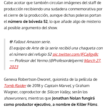
Cabe acotar que también circulan imágenes del staff de
producción recibiendo una sudadera conmemorativa por
el cierre de la producción, aunque dichas poleras portan
el
número de bóveda 52
, lo que añade algo de misterio
al posible argumento del show.
☢️ Fallout Amazon serie.
El equipo de Arte de la serie recibió una chaqueta con
el número del refugio 52
pic.twitter.com/JFCaj1gyBc
— Profesor del Yermo (@Profesordelyerm)
March 27,
2023
Geneva Robertson-Dworet, guionista de la película de
Tomb Raider
de 2018 y
Captain Marvel
, y Graham
Wagner, coproductor de
Silicon Valley
, serán los
showrunners
, mientras que
Jonathan Nolan fungirá
como productor ejecutivo, a nombre de Kilter Films
.