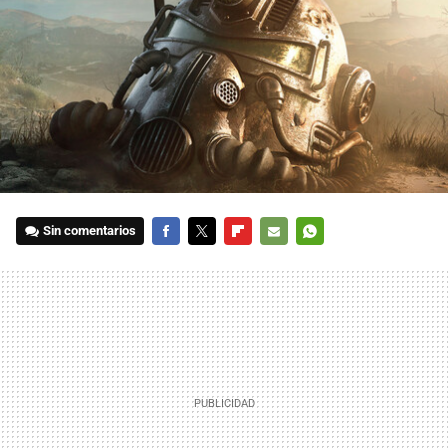
Sin comentarios
FACEBOOK
TWITTER
FLIPBOARD
E-
WHATSAPP
MAIL