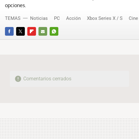
opciones.
TEMAS
Noticias
PC
Acción
Xbox Series X / S
Cine
FACEBOOK
TWITTER
FLIPBOARD
E-
WHATSAPP
MAIL
Comentarios cerrados