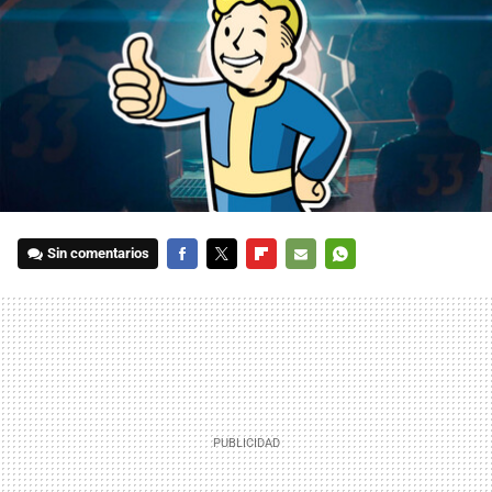
Sin comentarios
FACEBOOK
TWITTER
FLIPBOARD
E-
WHATSAPP
MAIL