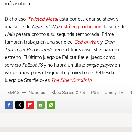
más exitoso.
Dicho eso,
Twisted Metal
está por estrenar su show, y
una serie de
Gears of War
está en producción
; la serie de
Halo
pasará pronto a su segunda temporada; Prime
también trabaja en una serie de
God of War
; y
Gran
Turismo
y
Borderlands
tienen filmes casi listos para su
estreno. El último juego de Fallout fue el juego como
servicio
Fallout 76
y no habrá un título
single-player
en
varios años, pues el siguiente proyecto de Bethesda -
luego de Starfield- es
The Elder Scrolls VI
.
TEMAS
Noticias
Xbox Series X / S
PS5
Cine y TV
FACEBOOK
TWITTER
FLIPBOARD
E-
WHATSAPP
MAIL