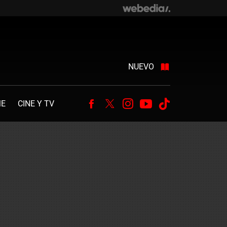
NUEVO
ME
CINE Y TV
Facebook
Twitter
Instagram
Youtube
Tiktok