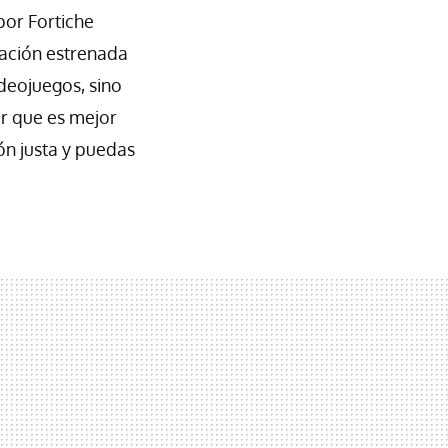
por Fortiche
mación estrenada
deojuegos, sino
ir que es mejor
ón justa y puedas