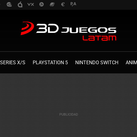
SERIES X/S
PLAYSTATION 5
NINTENDO SWITCH
ANI