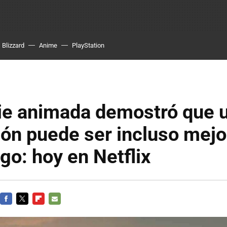
Blizzard
Anime
PlayStation
rie animada demostró que 
ón puede ser incluso mejo
go: hoy en Netflix
FACEBOOK
TWITTER
FLIPBOARD
E-
MAIL