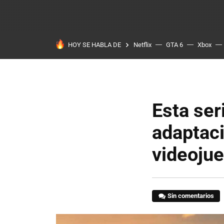
HOY SE HABLA DE
Netflix
GTA 6
Xbox
Esta se
adaptaci
videojue
Sin comentarios