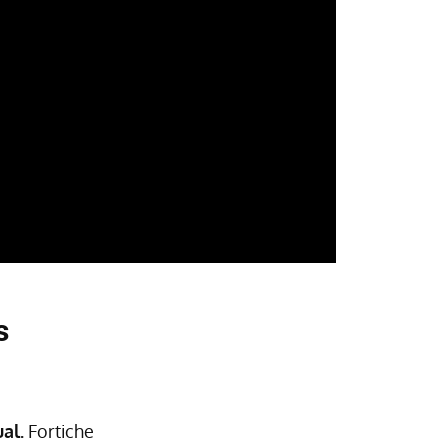
s
al.
Fortiche