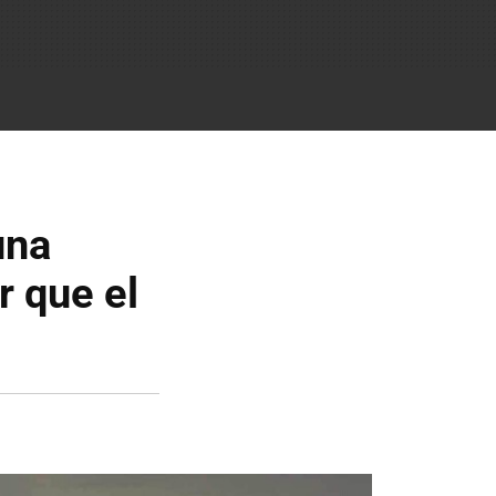
una
r que el