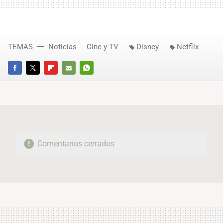
TEMAS
Noticias
Cine y TV
Disney
Netflix
FACEBOOK
TWITTER
FLIPBOARD
E-
WHATSAPP
MAIL
Comentarios cerrados