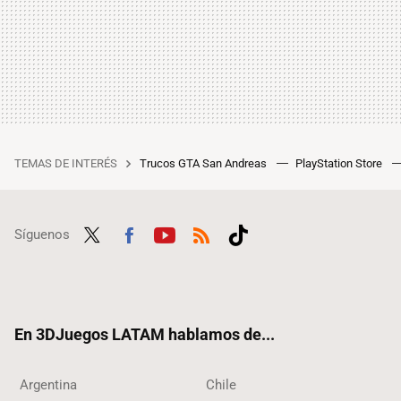
TEMAS DE INTERÉS
Trucos GTA San Andreas
PlayStation Store
Síguenos
Twit
Fac
Yout
RSS
Tikt
ter
ebo
ube
ok
ok
En 3DJuegos LATAM hablamos de...
Argentina
Chile