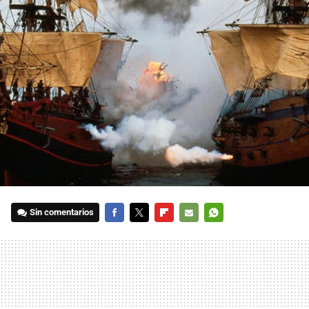
Sin comentarios
FACEBOOK
TWITTER
FLIPBOARD
E-
WHATSAPP
MAIL