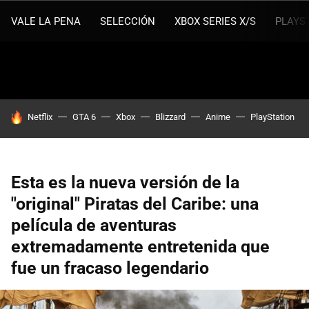
VALE LA PENA
SELECCIÓN
XBOX SERIES X/S
PLAYS
HOY SE HABLA DE
Netflix
GTA 6
Xbox
Blizzard
Anime
PlayStation
Esta es la nueva versión de la
"original" Piratas del Caribe: una
película de aventuras
extremadamente entretenida que
fue un fracaso legendario