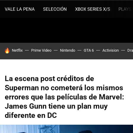
VALE LA PENA
SELECCIÓN
XBOX SERIES X/S
PLAYS
HOY SE HABLA DE
Netflix
Prime Video
Nintendo
GTA 6
Activision
Dra
La escena post créditos de
Superman no cometerá los mismos
errores que las películas de Marvel:
James Gunn tiene un plan muy
diferente en DC