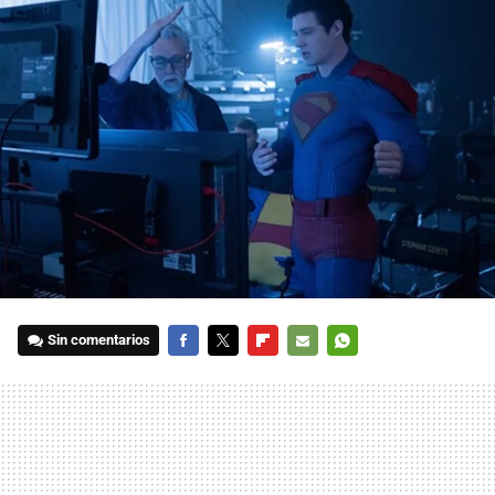
Sin comentarios
FACEBOOK
TWITTER
FLIPBOARD
E-
WHATSAPP
MAIL