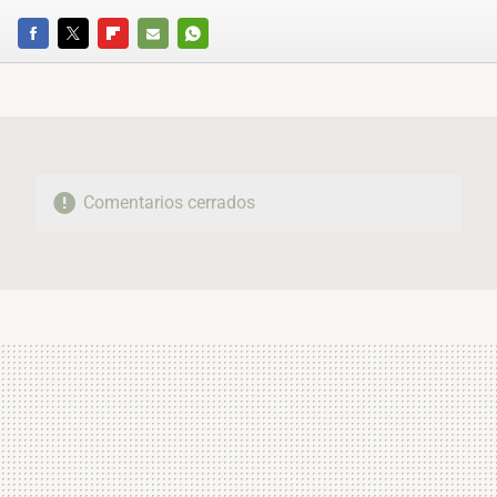
FACEBOOK
TWITTER
FLIPBOARD
E-
WHATSAPP
MAIL
Comentarios cerrados