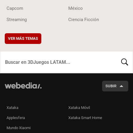
Capcom
México
Streaming
Ciencia Ficción
VER MÁS TEMAS
BUSCA
SUBIR
Xataka
Xataka Móvil
Applesfera
Xataka Smart Home
Mundo Xiaomi