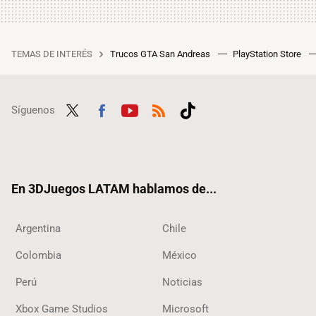
TEMAS DE INTERÉS
Trucos GTA San Andreas
PlayStation Store
Síguenos
Twit
Fac
Yout
RSS
Tikt
ter
ebo
ube
ok
ok
En 3DJuegos LATAM hablamos de...
Argentina
Chile
Colombia
México
Perú
Noticias
Xbox Game Studios
Microsoft