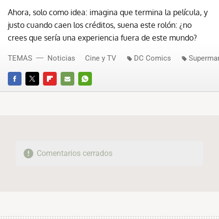
Ahora, solo como idea: imagina que termina la película, y
justo cuando caen los créditos, suena este rolón: ¿no
crees que sería una experiencia fuera de este mundo?
TEMAS
Noticias
Cine y TV
DC Comics
Superma
FACEBOOK
TWITTER
FLIPBOARD
E-
WHATSAPP
MAIL
Comentarios cerrados