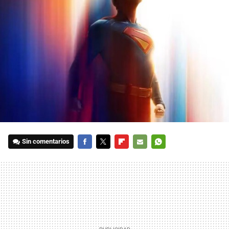
Sin comentarios
FACEBOOK
TWITTER
FLIPBOARD
E-
WHATSAPP
MAIL