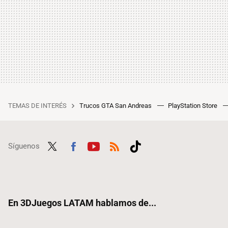
TEMAS DE INTERÉS
Trucos GTA San Andreas
PlayStation Store
Síguenos
Twit
Fac
Yout
RSS
Tikt
ter
ebo
ube
ok
ok
En 3DJuegos LATAM hablamos de...