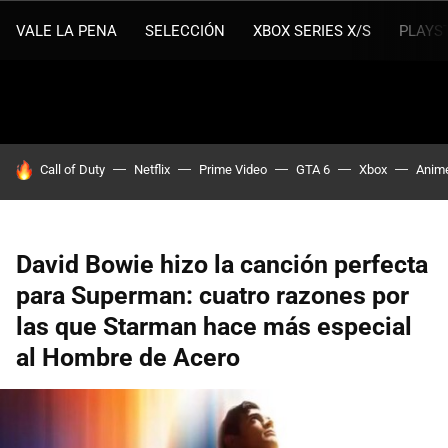
VALE LA PENA
SELECCIÓN
XBOX SERIES X/S
PLAYS
HOY SE HABLA DE
Call of Duty
Netflix
Prime Video
GTA 6
Xbox
Anim
David Bowie hizo la canción perfecta
para Superman: cuatro razones por
las que Starman hace más especial
al Hombre de Acero