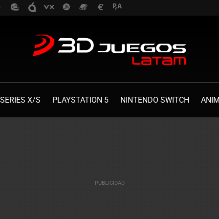
SERIES X/S
PLAYSTATION 5
NINTENDO SWITCH
ANI