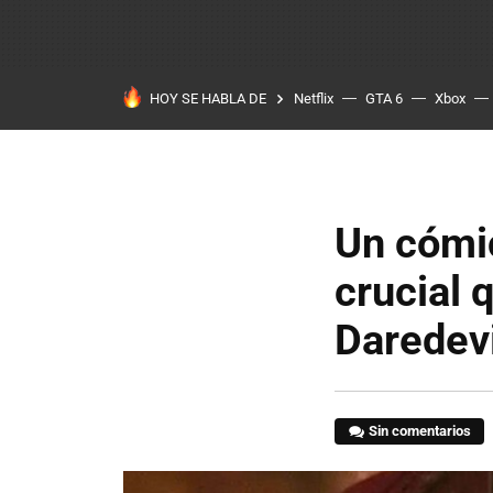
HOY SE HABLA DE
Netflix
GTA 6
Xbox
Un cómic
crucial 
Daredevi
Sin comentarios