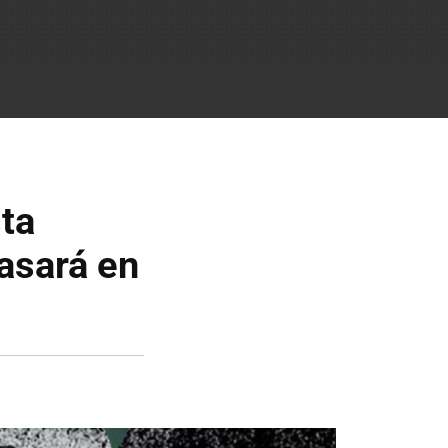
ta
pasará en