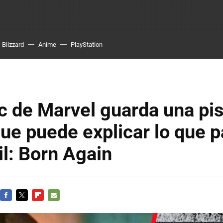
Blizzard
Anime
PlayStation
 de Marvel guarda una pis
que puede explicar lo que 
l: Born Again
FACEBOOK
TWITTER
FLIPBOARD
E-
MAIL