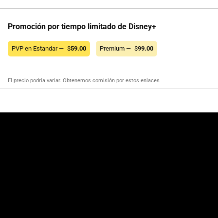
Promoción por tiempo limitado de Disney+
PVP en Estandar —
$
59.00
Premium —
$
99.00
El precio podría variar. Obtenemos comisión por estos enlaces