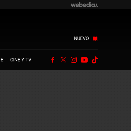
NUEVO
ME
CINE Y TV
Facebook
Twitter
Instagram
Youtube
Tiktok