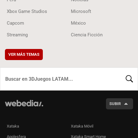
Xbox Game Studios
Microsoft
Capcom
México
Streaming
Ciencia Ficción
VER MÁS TEMAS
BUSCA
SUBIR
Xataka
Xataka Móvil
Applesfera
Xataka Smart Home