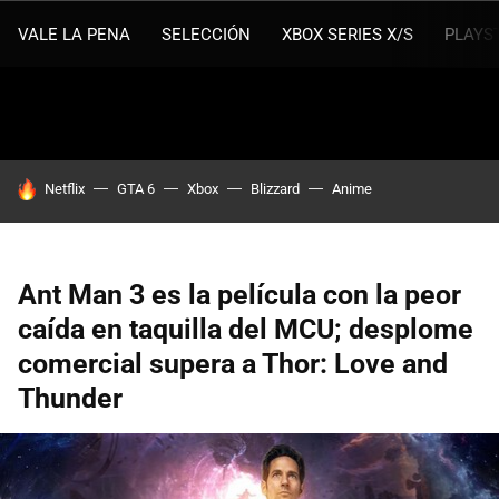
VALE LA PENA
SELECCIÓN
XBOX SERIES X/S
PLAYS
HOY SE HABLA DE
Netflix
GTA 6
Xbox
Blizzard
Anime
Ant Man 3 es la película con la peor
caída en taquilla del MCU; desplome
comercial supera a Thor: Love and
Thunder