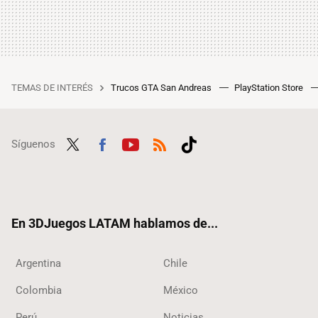
TEMAS DE INTERÉS
Trucos GTA San Andreas
PlayStation Store
Síguenos
Twit
Fac
Yout
RSS
Tikt
ter
ebo
ube
ok
ok
En 3DJuegos LATAM hablamos de...
Argentina
Chile
Colombia
México
Perú
Noticias