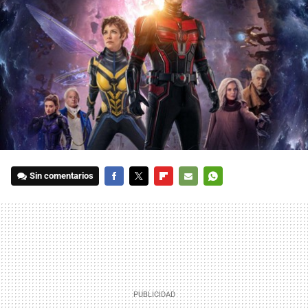
Sin comentarios
FACEBOOK
TWITTER
FLIPBOARD
E-
WHATSAPP
MAIL