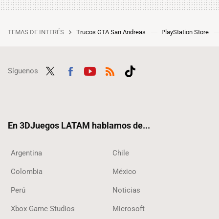
TEMAS DE INTERÉS
Trucos GTA San Andreas
PlayStation Store
Síguenos
Twit
Fac
Yout
RSS
Tikt
ter
ebo
ube
ok
ok
En 3DJuegos LATAM hablamos de...
Argentina
Chile
Colombia
México
Perú
Noticias
Xbox Game Studios
Microsoft