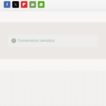
FACEBOOK
TWITTER
FLIPBOARD
E-
WHATSAPP
MAIL
Comentarios cerrados