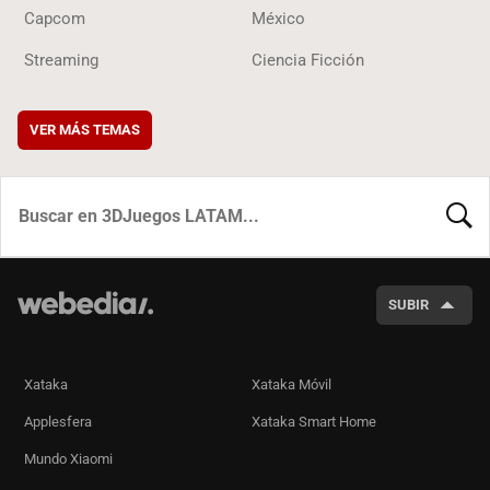
Capcom
México
Streaming
Ciencia Ficción
VER MÁS TEMAS
BUSCA
SUBIR
Xataka
Xataka Móvil
Applesfera
Xataka Smart Home
Mundo Xiaomi