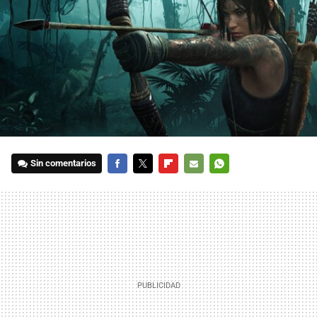
Sin comentarios
FACEBOOK
TWITTER
FLIPBOARD
E-
WHATSAPP
MAIL