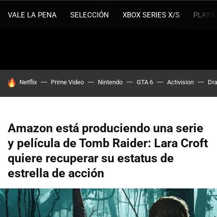
VALE LA PENA
SELECCIÓN
XBOX SERIES X/S
PLAYS
HOY SE HABLA DE
Netflix
Prime Video
Nintendo
GTA 6
Activision
Dra
Amazon está produciendo una serie
y película de Tomb Raider: Lara Croft
quiere recuperar su estatus de
estrella de acción