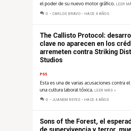
el poder de su nuevo motor gráfico.
LEER M
COMENTARIOS
0
CARLOS BRAVO
HACE 4 AÑOS
The Callisto Protocol: desarr
clave no aparecen en los créd
arremeten contra Striking Dis
Studios
PS5
Esta es una de varias acusaciones contra el
una cultura laboral tóxica.
LEER MÁS »
COMENTARIOS
0
JUANEM REYES
HACE 4 AÑOS
Sons of the Forest, el esperad
de supervivencia y terror, mu