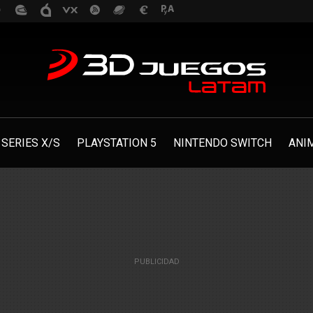
SERIES X/S
PLAYSTATION 5
NINTENDO SWITCH
ANI