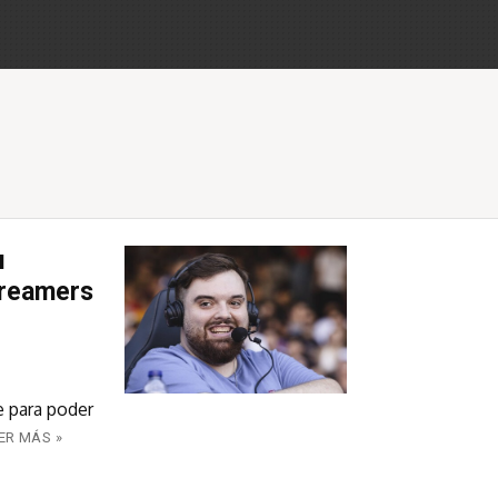
u
streamers
e para poder
ER MÁS »