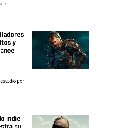
ÁS »
olladores
itos y
tance
 estudio por
o indie
estra su