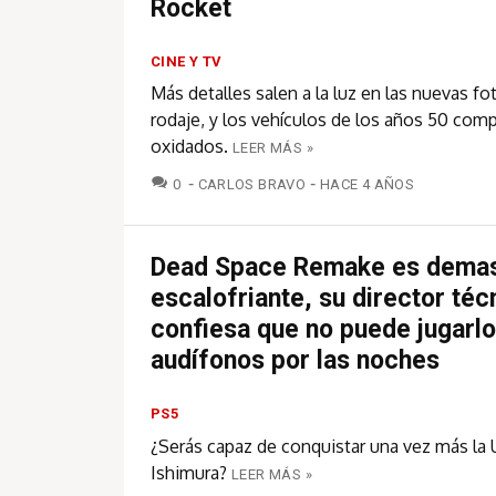
Rocket
CINE Y TV
Más detalles salen a la luz en las nuevas fo
rodaje, y los vehículos de los años 50 co
oxidados.
LEER MÁS »
COMENTARIOS
0
CARLOS BRAVO
HACE 4 AÑOS
Dead Space Remake es dema
escalofriante, su director téc
confiesa que no puede jugarl
audífonos por las noches
PS5
¿Serás capaz de conquistar una vez más la
Ishimura?
LEER MÁS »