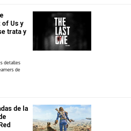
de
 of Us y
e trata y
s detalles
reamers de
adas de la
 de
 Red