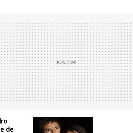
dro
te de