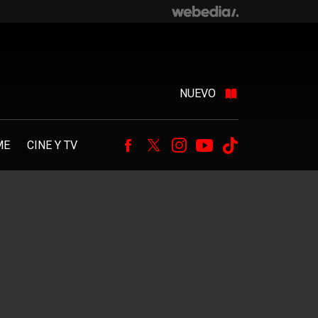
NUEVO
ME
CINE Y TV
Facebook
Twitter
Instagram
Youtube
Tiktok