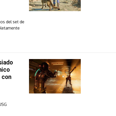
tos del set de
mpletamente
siado
nico
o con
 USG