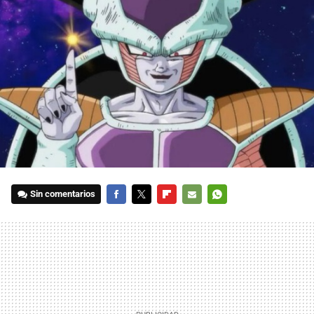
Sin comentarios
FACEBOOK
TWITTER
FLIPBOARD
E-
WHATSAPP
MAIL