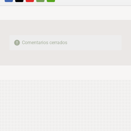
FACEBOOK
TWITTER
FLIPBOARD
E-
WHATSAPP
MAIL
Comentarios cerrados