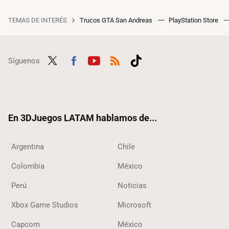
TEMAS DE INTERÉS
Trucos GTA San Andreas
PlayStation Store
Síguenos
Twit
Fac
Yout
RSS
Tikt
ter
ebo
ube
ok
ok
En 3DJuegos LATAM hablamos de...
Argentina
Chile
Colombia
México
Perú
Noticias
Xbox Game Studios
Microsoft
Capcom
México