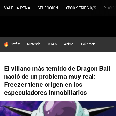
VALE LA PENA
SELECCIÓN
XBOX SERIES X/S
PLAYS
HOY SE HABLA DE
Netflix
Nintendo
GTA 6
Anime
Pokémon
El villano más temido de Dragon Ball
nació de un problema muy real:
Freezer tiene origen en los
especuladores inmobiliarios