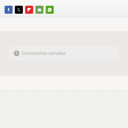
FACEBOOK
TWITTER
FLIPBOARD
E-
WHATSAPP
MAIL
Comentarios cerrados