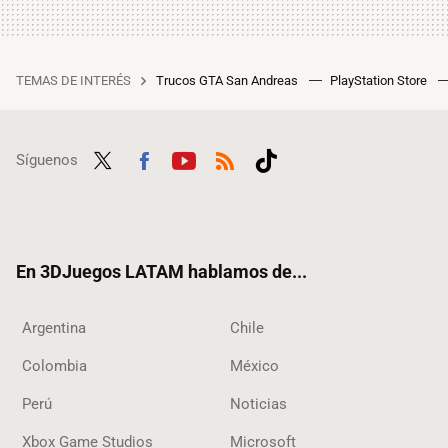
TEMAS DE INTERÉS
Trucos GTA San Andreas
PlayStation Store
Síguenos
Twit
Fac
Yout
RSS
Tikt
ter
ebo
ube
ok
ok
En 3DJuegos LATAM hablamos de...
Argentina
Chile
Colombia
México
Perú
Noticias
Xbox Game Studios
Microsoft