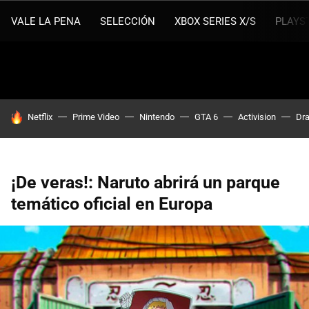
VALE LA PENA
SELECCIÓN
XBOX SERIES X/S
PLAYS
HOY SE HABLA DE
Netflix
Prime Video
Nintendo
GTA 6
Activision
Dra
¡De veras!: Naruto abrirá un parque
temático oficial en Europa