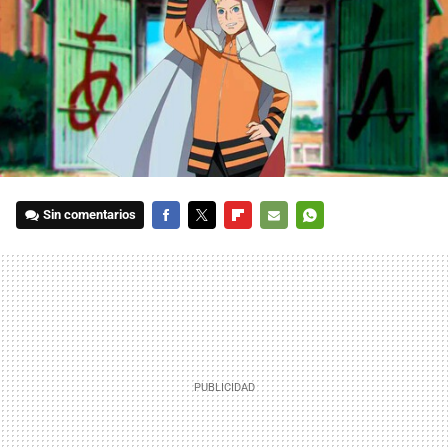
Sin comentarios
FACEBOOK
TWITTER
FLIPBOARD
E-
WHATSAPP
MAIL