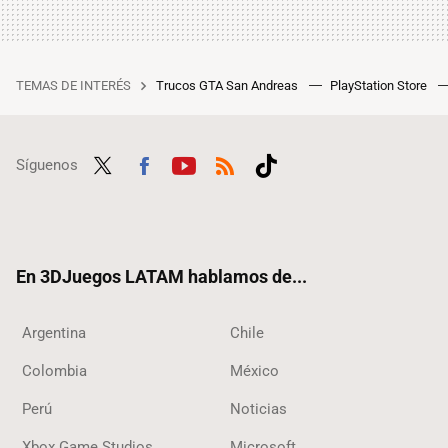
TEMAS DE INTERÉS
Trucos GTA San Andreas
PlayStation Store
Síguenos
Twit
Fac
Yout
RSS
Tikt
ter
ebo
ube
ok
ok
En 3DJuegos LATAM hablamos de...
Argentina
Chile
Colombia
México
Perú
Noticias
Xbox Game Studios
Microsoft