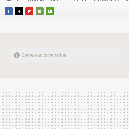
FACEBOOK
TWITTER
FLIPBOARD
E-
WHATSAPP
MAIL
Comentarios cerrados