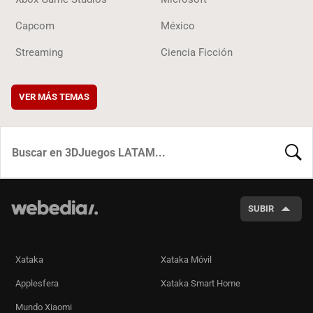
Capcom
México
Streaming
Ciencia Ficción
VER MÁS TEMAS
BUSCA
SUBIR
Xataka
Xataka Móvil
Applesfera
Xataka Smart Home
Mundo Xiaomi