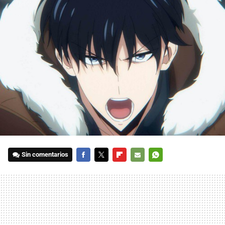
Sin comentarios
FACEBOOK
TWITTER
FLIPBOARD
E-
WHATSAPP
MAIL