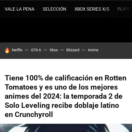
VALE LA PENA
SELECCIÓN
XBOX SERIES X/S
PLAYS
HOY SE HABLA DE
Netflix
GTA 6
Xbox
Blizzard
Anime
Tiene 100% de calificación en Rotten
Tomatoes y es uno de los mejores
animes del 2024: la temporada 2 de
Solo Leveling recibe doblaje latino
en Crunchyroll