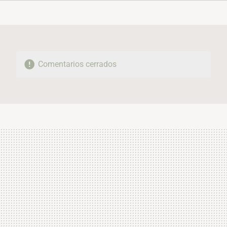
FACEBOOK
TWITTER
FLIPBOARD
E-
WHATSAPP
MAIL
Comentarios cerrados