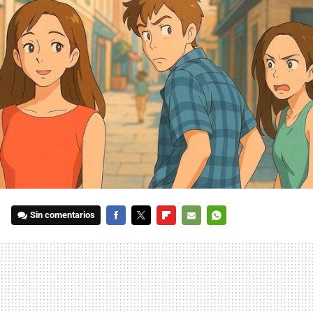
Sin comentarios
FACEBOOK
TWITTER
FLIPBOARD
E-
WHATSAPP
MAIL