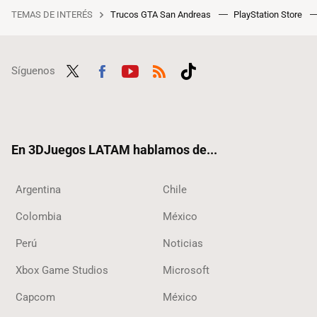
TEMAS DE INTERÉS
Trucos GTA San Andreas
PlayStation Store
Síguenos
Twit
Fac
Yout
RSS
Tikt
ter
ebo
ube
ok
ok
En 3DJuegos LATAM hablamos de...
Argentina
Chile
Colombia
México
Perú
Noticias
Xbox Game Studios
Microsoft
Capcom
México