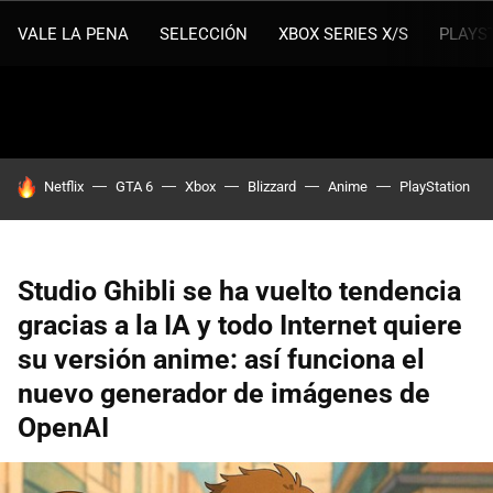
VALE LA PENA
SELECCIÓN
XBOX SERIES X/S
PLAYS
HOY SE HABLA DE
Netflix
GTA 6
Xbox
Blizzard
Anime
PlayStation
Studio Ghibli se ha vuelto tendencia
gracias a la IA y todo Internet quiere
su versión anime: así funciona el
nuevo generador de imágenes de
OpenAI