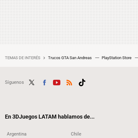
TEMAS DE INTERÉS
Trucos GTA San Andreas
PlayStation Store
Síguenos
Twit
Fac
Yout
RSS
Tikt
ter
ebo
ube
ok
ok
En 3DJuegos LATAM hablamos de...
Argentina
Chile