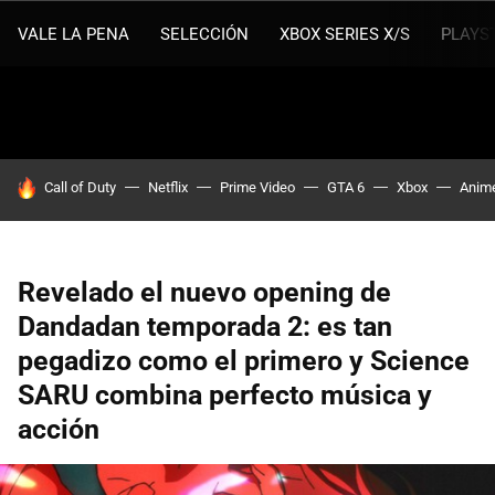
VALE LA PENA
SELECCIÓN
XBOX SERIES X/S
PLAYS
HOY SE HABLA DE
Call of Duty
Netflix
Prime Video
GTA 6
Xbox
Anim
Revelado el nuevo opening de
Dandadan temporada 2: es tan
pegadizo como el primero y Science
SARU combina perfecto música y
acción