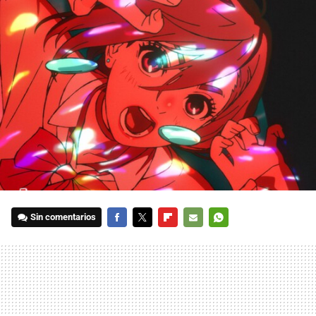
Sin comentarios
FACEBOOK
TWITTER
FLIPBOARD
E-
WHATSAPP
MAIL