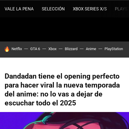
VALE LA PENA
SELECCIÓN
XBOX SERIES X/S
PLAYS
HOY SE HABLA DE
Netflix
GTA 6
Xbox
Blizzard
Anime
PlayStation
Dandadan tiene el opening perfecto
para hacer viral la nueva temporada
del anime: no lo vas a dejar de
escuchar todo el 2025