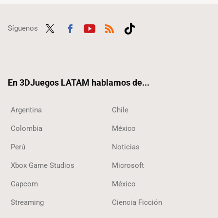
Síguenos
Twit
Fac
Yout
RSS
Tikt
ter
ebo
ube
ok
ok
En 3DJuegos LATAM hablamos de...
Argentina
Chile
Colombia
México
Perú
Noticias
Xbox Game Studios
Microsoft
Capcom
México
Streaming
Ciencia Ficción