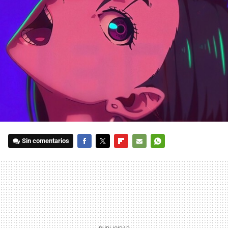
Sin comentarios
FACEBOOK
TWITTER
FLIPBOARD
E-
WHATSAPP
MAIL