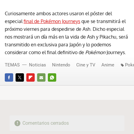
Curiosamente ambos actores usaron el póster del
especial
final de Pokémon Journeys
que se transmitirá el
próximo viernes para despedirse de Ash. Dicho especial
nos mostrará un día más en la vida de Ash y Pikachu, será
transmitido en exclusiva para Japón y lo podemos
considerar como el final definitivo de
Pokémon
Journeys.
TEMAS
Noticias
Nintendo
Cine y TV
Anime
Pok
FACEBOOK
TWITTER
FLIPBOARD
E-
WHATSAPP
MAIL
Comentarios cerrados