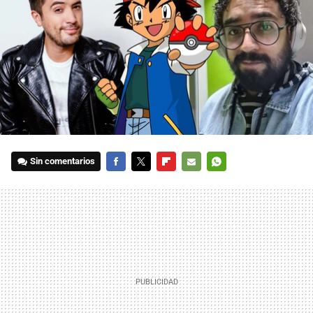
Sin comentarios
FACEBOOK
TWITTER
FLIPBOARD
E-
WHATSAPP
MAIL