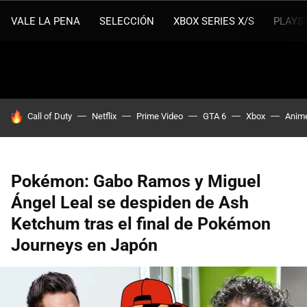
VALE LA PENA
SELECCIÓN
XBOX SERIES X/S
PLAYS
HOY SE HABLA DE
Call of Duty
Netflix
Prime Video
GTA 6
Xbox
Anim
Pokémon: Gabo Ramos y Miguel
Ángel Leal se despiden de Ash
Ketchum tras el final de Pokémon
Journeys en Japón