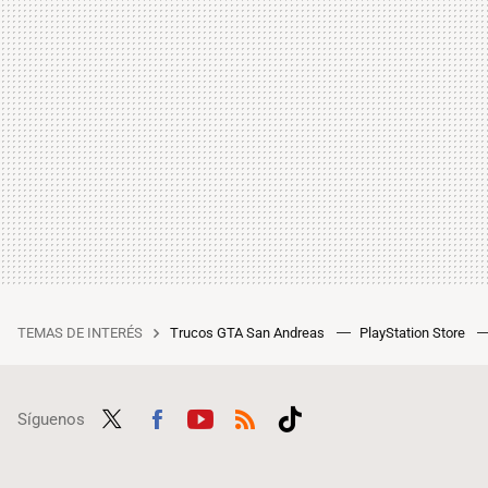
TEMAS DE INTERÉS
Trucos GTA San Andreas
PlayStation Store
Síguenos
Twit
Fac
Yout
RSS
Tikt
ter
ebo
ube
ok