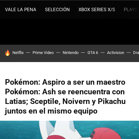
VALE LA PENA
SELECCIÓN
XBOX SERIES X/S
PLAYS
HOY SE HABLA DE
Netflix
Prime Video
Nintendo
GTA 6
Activision
Dra
Pokémon: Aspiro a ser un maestro
Pokémon: Ash se reencuentra con
Latias; Sceptile, Noivern y Pikachu
juntos en el mismo equipo