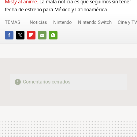
Misty al anime
. La mala noticia es que seguimos sin tener
fecha de estreno para México y Latinoamérica.
TEMAS
Noticias
Nintendo
Nintendo Switch
Cine y T
FACEBOOK
TWITTER
FLIPBOARD
E-
WHATSAPP
MAIL
Comentarios cerrados