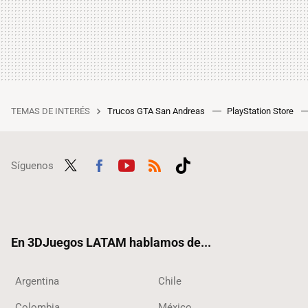
TEMAS DE INTERÉS
Trucos GTA San Andreas
PlayStation Store
Síguenos
Twit
Fac
Yout
RSS
Tikt
ter
ebo
ube
ok
ok
En 3DJuegos LATAM hablamos de...
Argentina
Chile
Colombia
México