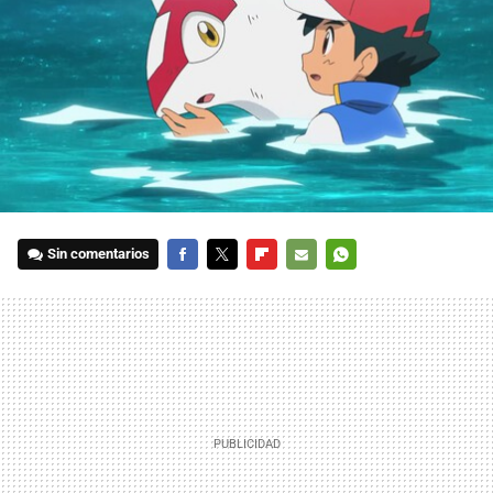
Sin comentarios
FACEBOOK
TWITTER
FLIPBOARD
E-
WHATSAPP
MAIL