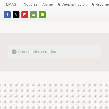
TEMAS
Noticias
Anime
Ciencia Ficción
Recome
FACEBOOK
TWITTER
FLIPBOARD
E-
WHATSAPP
MAIL
Comentarios cerrados