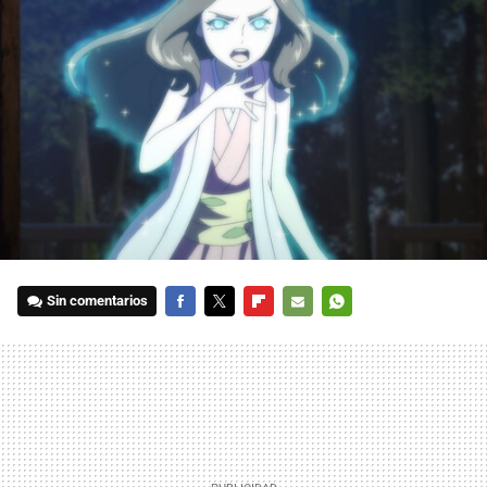
Sin comentarios
FACEBOOK
TWITTER
FLIPBOARD
E-
WHATSAPP
MAIL