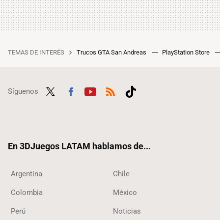
TEMAS DE INTERÉS
Trucos GTA San Andreas
PlayStation Store
Síguenos
Twit
Fac
Yout
RSS
Tikt
ter
ebo
ube
ok
ok
En 3DJuegos LATAM hablamos de...
Argentina
Chile
Colombia
México
Perú
Noticias