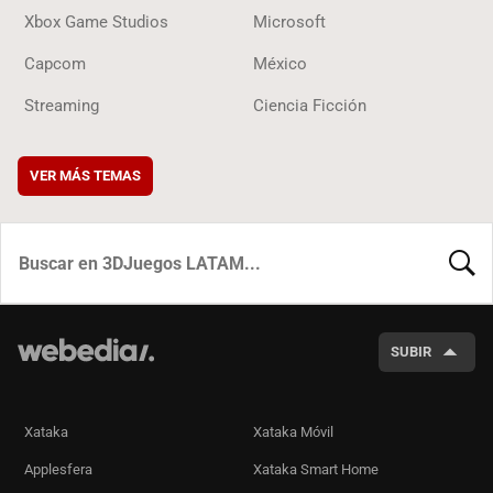
Xbox Game Studios
Microsoft
Capcom
México
Streaming
Ciencia Ficción
VER MÁS TEMAS
BUSCA
SUBIR
Xataka
Xataka Móvil
Applesfera
Xataka Smart Home