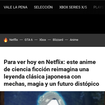
VALE LA PENA
SELECCIÓN
XBOX SERIES X/S
PLAYS
HOY SE HABLA DE
Netflix
GTA 6
Xbox
Blizzard
Anime
Para ver hoy en Netflix: este anime
de ciencia ficción reimagina una
leyenda clásica japonesa con
mechas, magia y un futuro distópico