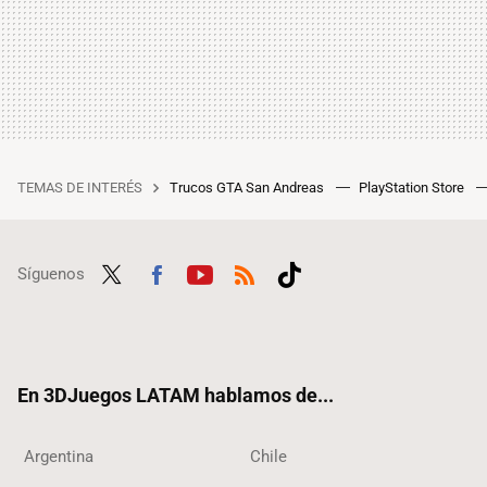
TEMAS DE INTERÉS
Trucos GTA San Andreas
PlayStation Store
Síguenos
Twit
Fac
Yout
RSS
Tikt
ter
ebo
ube
ok
ok
En 3DJuegos LATAM hablamos de...
Argentina
Chile