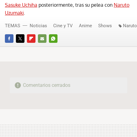
Sasuke Uchiha
posteriormente, tras su pelea con
Naruto
Uzumaki
.
TEMAS
Noticias
Cine y TV
Anime
Shows
Naruto
FACEBOOK
TWITTER
FLIPBOARD
E-
WHATSAPP
MAIL
Comentarios cerrados