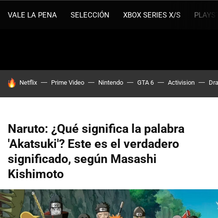
VALE LA PENA
SELECCIÓN
XBOX SERIES X/S
PLAYS
HOY SE HABLA DE
Netflix
Prime Video
Nintendo
GTA 6
Activision
Dra
Naruto: ¿Qué significa la palabra
'Akatsuki'? Este es el verdadero
significado, según Masashi
Kishimoto