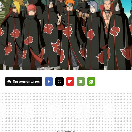
Sin comentarios
FACEBOOK
TWITTER
FLIPBOARD
E-
WHATSAPP
MAIL