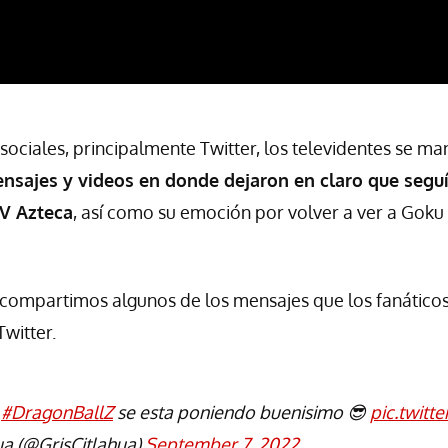
sociales, principalmente Twitter, los televidentes se ma
sajes y videos en donde dejaron en claro que seguí
TV Azteca
, así como su emoción por volver a ver a Gok
 compartimos algunos de los mensajes que los fanático
witter.
#DragonBallZ
se esta poniendo buenisimo 😎
pic.twitt
ua (@GrisCitlahua)
September 7, 2022