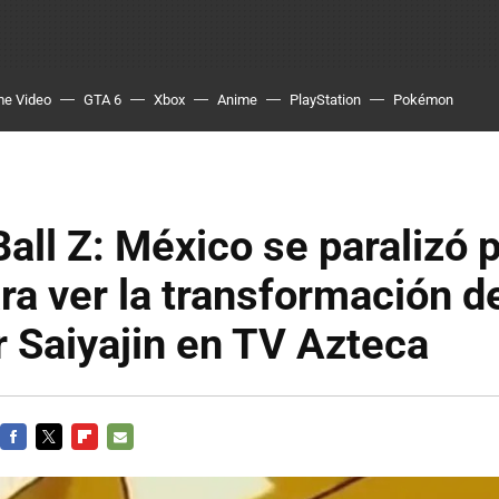
me Video
GTA 6
Xbox
Anime
PlayStation
Pokémon
all Z: México se paralizó 
ra ver la transformación 
 Saiyajin en TV Azteca
FACEBOOK
TWITTER
FLIPBOARD
E-
MAIL