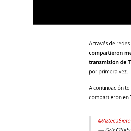
A través de redes 
compartieron men
transmisión de 
por primera vez.
A continuación te
compartieron en T
@AztecaSiete
— Gris Citlah