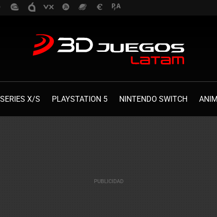
SERIES X/S
PLAYSTATION 5
NINTENDO SWITCH
ANI