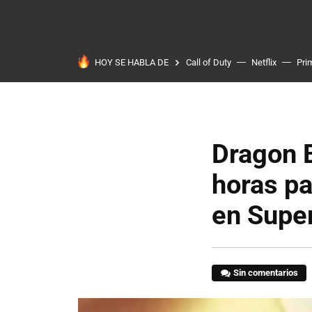
HOY SE HABLA DE
Call of Duty
Netflix
Pri
Dragon B
horas pa
en Super
Sin comentarios