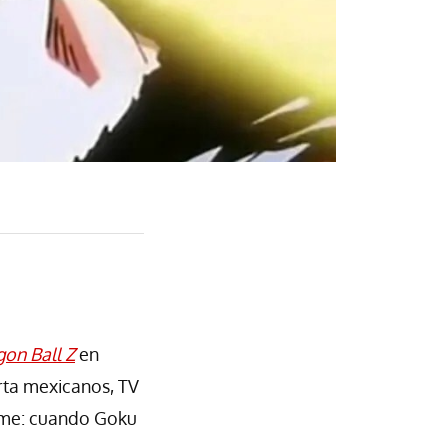
on Ball Z
en
erta mexicanos, TV
nime: cuando Goku