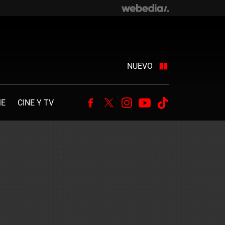
NUEVO
ME
CINE Y TV
Facebook
Twitter
Instagram
Youtube
Tiktok