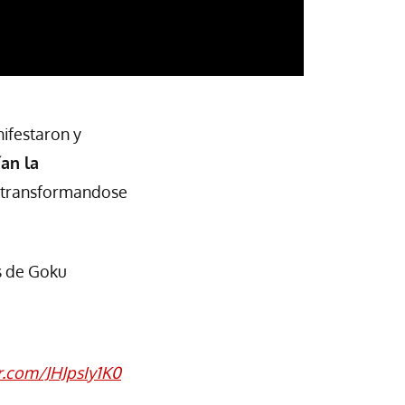
nifestaron y
an la
u transformandose
s de Goku
er.com/JHJpsIy1K0