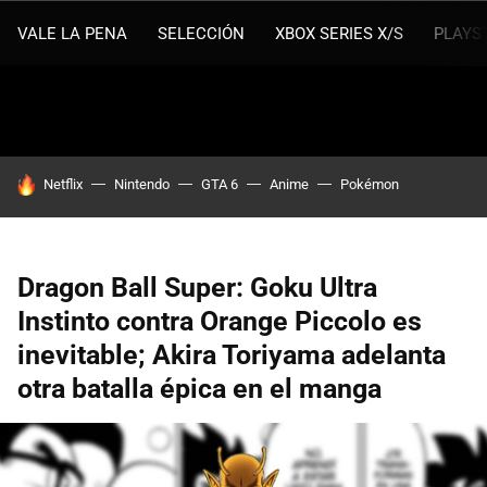
VALE LA PENA
SELECCIÓN
XBOX SERIES X/S
PLAYS
HOY SE HABLA DE
Netflix
Nintendo
GTA 6
Anime
Pokémon
Dragon Ball Super: Goku Ultra
Instinto contra Orange Piccolo es
inevitable; Akira Toriyama adelanta
otra batalla épica en el manga