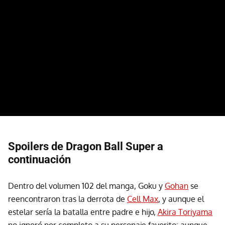
Spoilers de Dragon Ball Super a
continuación
Dentro del volumen 102 del manga, Goku y
Gohan
se
reencontraron tras la derrota de
Cell Max
, y aunque el
estelar sería la batalla entre padre e hijo,
Akira Toriyama