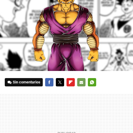
Sin comentarios
FACEBOOK
TWITTER
FLIPBOARD
E-
WHATSAPP
MAIL