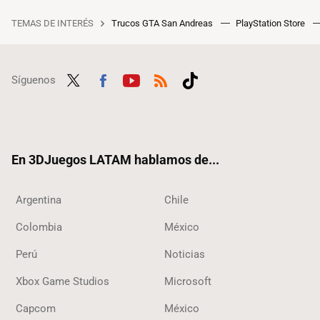
TEMAS DE INTERÉS
Trucos GTA San Andreas
PlayStation Store
Síguenos
Twit
Fac
Yout
RSS
Tikt
ter
ebo
ube
ok
ok
En 3DJuegos LATAM hablamos de...
Argentina
Chile
Colombia
México
Perú
Noticias
Xbox Game Studios
Microsoft
Capcom
México