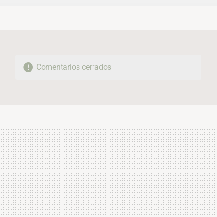
FACEBOOK
TWITTER
FLIPBOARD
E-
WHATSAPP
MAIL
Comentarios cerrados