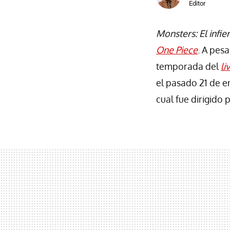
Editor
Monsters: El infi
One Piece
. A pes
temporada del
li
el pasado 21 de e
cual fue dirigido