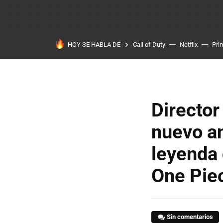
HOY SE HABLA DE
Call of Duty
Netflix
Pri
Director
nuevo an
leyenda
One Piec
Sin comentarios