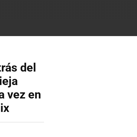
rás del
ieja
a vez en
ix