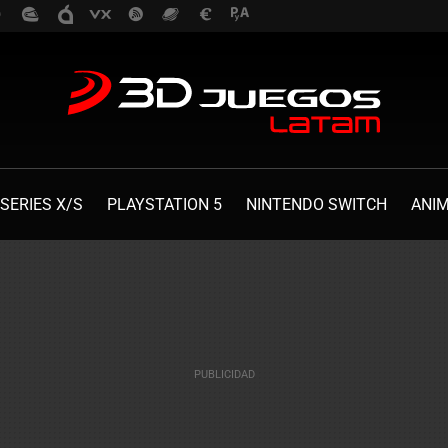
SERIES X/S
PLAYSTATION 5
NINTENDO SWITCH
ANI