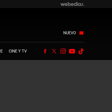
NUEVO
ME
CINE Y TV
Facebook
Twitter
Instagram
Youtube
Tiktok