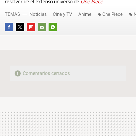
resolver de el extenso universo de
One Piece
.
TEMAS
Noticias
Cine y TV
Anime
One Piece
N
FACEBOOK
TWITTER
FLIPBOARD
E-
WHATSAPP
MAIL
Comentarios cerrados