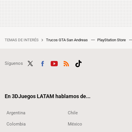
TEMAS DE INTERÉS
Trucos GTA San Andreas
PlayStation Store
Síguenos
Twit
Fac
Yout
RSS
Tikt
ter
ebo
ube
ok
ok
En 3DJuegos LATAM hablamos de...
Argentina
Chile
Colombia
México