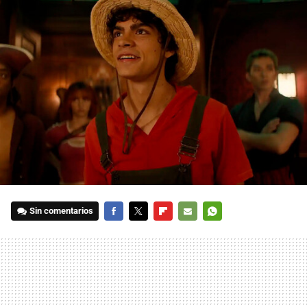
Sin comentarios
FACEBOOK
TWITTER
FLIPBOARD
E-
WHATSAPP
MAIL