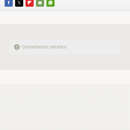
FACEBOOK
TWITTER
FLIPBOARD
E-
WHATSAPP
MAIL
Comentarios cerrados