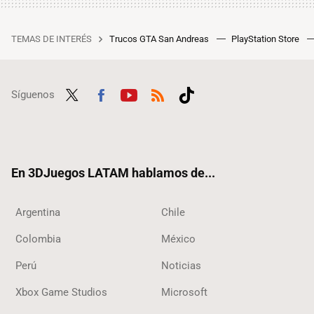
TEMAS DE INTERÉS
Trucos GTA San Andreas
PlayStation Store
Síguenos
Twit
Fac
Yout
RSS
Tikt
ter
ebo
ube
ok
ok
En 3DJuegos LATAM hablamos de...
Argentina
Chile
Colombia
México
Perú
Noticias
Xbox Game Studios
Microsoft