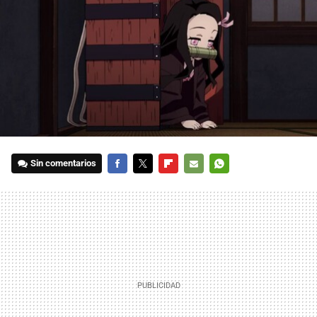
Sin comentarios
FACEBOOK
TWITTER
FLIPBOARD
E-
WHATSAPP
MAIL