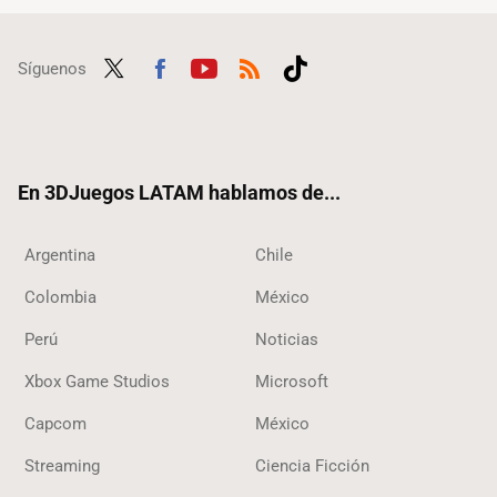
Síguenos
Twit
Fac
Yout
RSS
Tikt
ter
ebo
ube
ok
ok
En 3DJuegos LATAM hablamos de...
Argentina
Chile
Colombia
México
Perú
Noticias
Xbox Game Studios
Microsoft
Capcom
México
Streaming
Ciencia Ficción