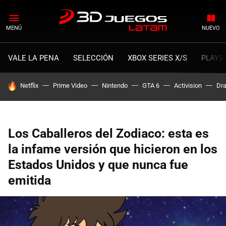
MENÚ
NUEVO
VALE LA PENA
SELECCIÓN
XBOX SERIES X/S
PLAYS
HOY SE HABLA DE
Netflix
Prime Video
Nintendo
GTA 6
Activision
Dra
Los Caballeros del Zodiaco: esta es
la infame versión que hicieron en los
Estados Unidos y que nunca fue
emitida