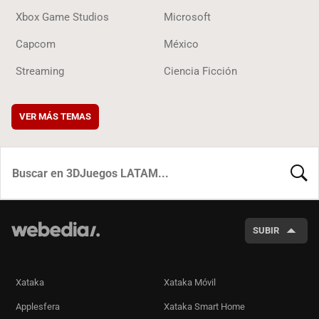
Xbox Game Studios
Microsoft
Capcom
México
Streaming
Ciencia Ficción
VER MÁS TEMAS
BUSCA
SUBIR
Xataka
Xataka Móvil
Applesfera
Xataka Smart Home