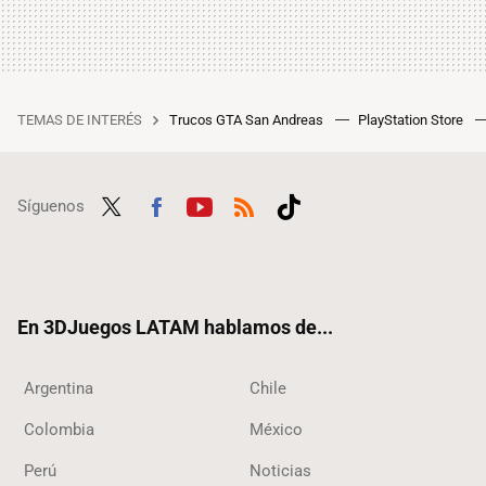
TEMAS DE INTERÉS
Trucos GTA San Andreas
PlayStation Store
Síguenos
Twit
Fac
Yout
RSS
Tikt
ter
ebo
ube
ok
ok
En 3DJuegos LATAM hablamos de...
Argentina
Chile
Colombia
México
Perú
Noticias