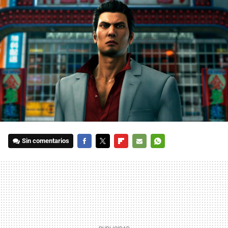
Sin comentarios
FACEBOOK
TWITTER
FLIPBOARD
E-
WHATSAPP
MAIL