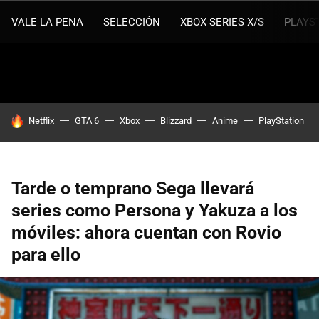
VALE LA PENA
SELECCIÓN
XBOX SERIES X/S
PLAYS
HOY SE HABLA DE
Netflix
GTA 6
Xbox
Blizzard
Anime
PlayStation
Tarde o temprano Sega llevará
series como Persona y Yakuza a los
móviles: ahora cuentan con Rovio
para ello