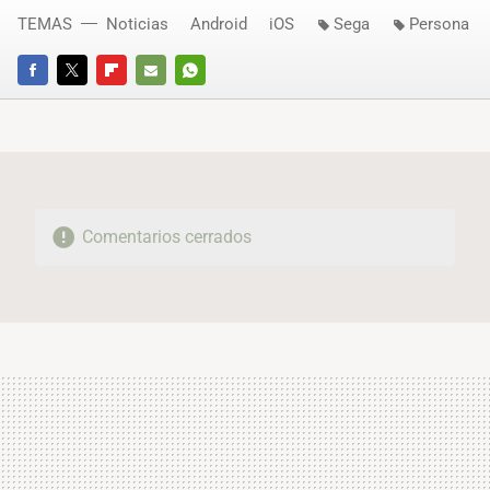
TEMAS
Noticias
Android
iOS
Sega
Persona
FACEBOOK
TWITTER
FLIPBOARD
E-
WHATSAPP
MAIL
Comentarios cerrados