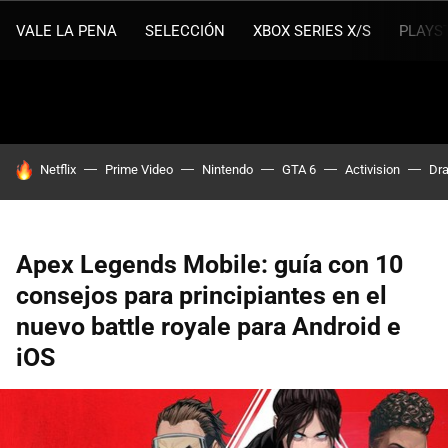
VALE LA PENA
SELECCIÓN
XBOX SERIES X/S
PLAYS
HOY SE HABLA DE
Netflix
Prime Video
Nintendo
GTA 6
Activision
Dra
Apex Legends Mobile: guía con 10
consejos para principiantes en el
nuevo battle royale para Android e
iOS