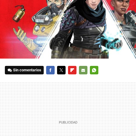
Sin comentarios
FACEBOOK
TWITTER
FLIPBOARD
E-
WHATSAPP
MAIL