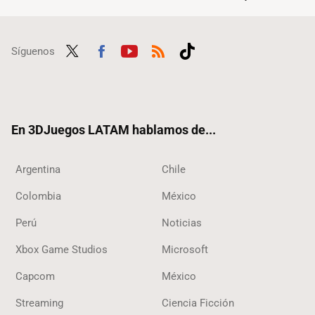
Síguenos
Twit
Fac
Yout
RSS
Tikt
ter
ebo
ube
ok
ok
En 3DJuegos LATAM hablamos de...
Argentina
Chile
Colombia
México
Perú
Noticias
Xbox Game Studios
Microsoft
Capcom
México
Streaming
Ciencia Ficción