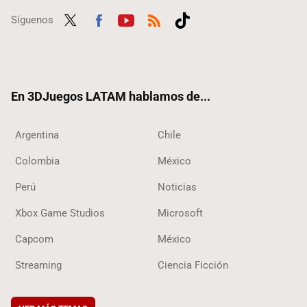
Síguenos
Twit
Fac
Yout
RSS
Tikt
ter
ebo
ube
ok
ok
En 3DJuegos LATAM hablamos de...
Argentina
Chile
Colombia
México
Perú
Noticias
Xbox Game Studios
Microsoft
Capcom
México
Streaming
Ciencia Ficción