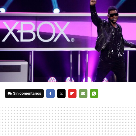
Sin comentarios
FACEBOOK
TWITTER
FLIPBOARD
E-
WHATSAPP
MAIL