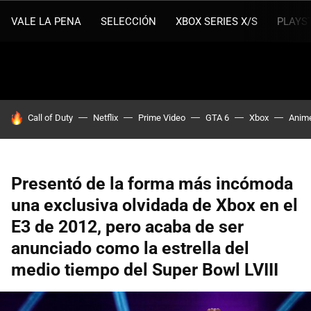
VALE LA PENA
SELECCIÓN
XBOX SERIES X/S
PLAYS
HOY SE HABLA DE
Call of Duty
Netflix
Prime Video
GTA 6
Xbox
Anim
Presentó de la forma más incómoda
una exclusiva olvidada de Xbox en el
E3 de 2012, pero acaba de ser
anunciado como la estrella del
medio tiempo del Super Bowl LVIII