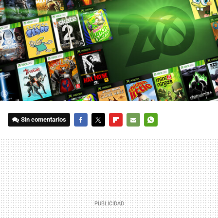
Sin comentarios
FACEBOOK
TWITTER
FLIPBOARD
E-
WHATSAPP
MAIL