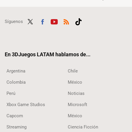
Síguenos
Twit
Fac
Yout
RSS
Tikt
ter
ebo
ube
ok
ok
En 3DJuegos LATAM hablamos de...
Argentina
Chile
Colombia
México
Perú
Noticias
Xbox Game Studios
Microsoft
Capcom
México
Streaming
Ciencia Ficción