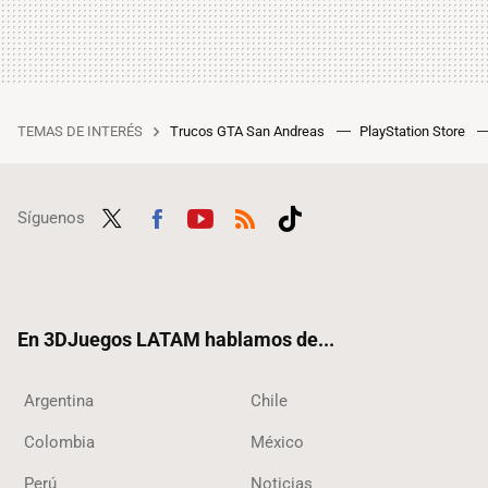
TEMAS DE INTERÉS
Trucos GTA San Andreas
PlayStation Store
Síguenos
Twit
Fac
Yout
RSS
Tikt
ter
ebo
ube
ok
ok
En 3DJuegos LATAM hablamos de...
Argentina
Chile
Colombia
México
Perú
Noticias