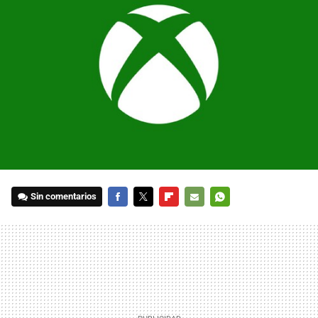
Sin comentarios
FACEBOOK
TWITTER
FLIPBOARD
E-
WHATSAPP
MAIL