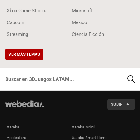
Xbox Game Studios
Microsoft
Capcom
México
Streaming
Ciencia Ficción
VER MÁS TEMAS
BUSCA
SUBIR
Xataka
Xataka Móvil
Applesfera
Xataka Smart Home