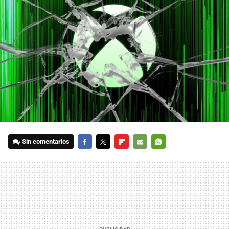
Sin comentarios
FACEBOOK
TWITTER
FLIPBOARD
E-
WHATSAPP
MAIL