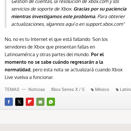
Gestión de cuentas, la resolución de xbox.com y los
servicios de soporte de Xbox.
Gracias por su paciencia
mientras investigamos este problema
. Para obtener
actualizaciones, sígannos aquí o en support.xbox.com"
No, no es tu Internet el que está fallando. Son los
servidores de Xbox que presentan fallas en
Latinoamérica y otras partes del mundo.
Por el
momento no se sabe cuándo regresarán a la
normalidad
, pero esta nota se actualizará cuando Xbox
Live vuelva a funcionar.
TEMAS
Noticias
Xbox Series X / S
México
Latin
FACEBOOK
TWITTER
FLIPBOARD
E-
WHATSAPP
MAIL