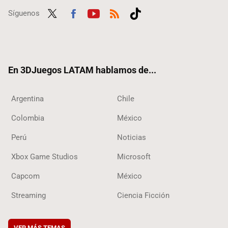
Síguenos
Twit
Fac
Yout
RSS
Tikt
ter
ebo
ube
ok
ok
En 3DJuegos LATAM hablamos de...
Argentina
Chile
Colombia
México
Perú
Noticias
Xbox Game Studios
Microsoft
Capcom
México
Streaming
Ciencia Ficción
VER MÁS TEMAS