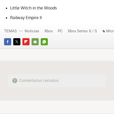
Little Witch in the Woods
Railway Empire II
TEMAS
Noticias
Xbox
PC
Xbox Series X / S
Micr
FACEBOOK
TWITTER
FLIPBOARD
E-
WHATSAPP
MAIL
Comentarios cerrados