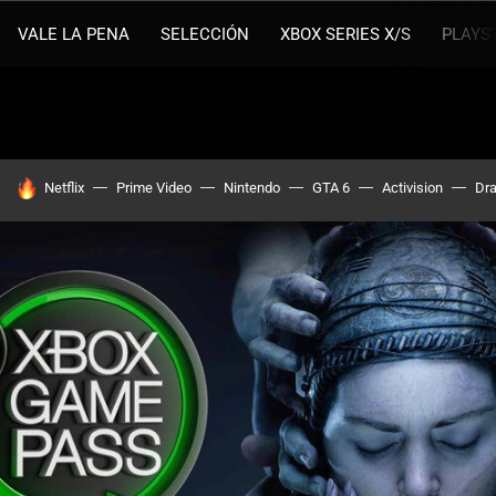
VALE LA PENA
SELECCIÓN
XBOX SERIES X/S
PLAYS
HOY SE HABLA DE
Netflix
Prime Video
Nintendo
GTA 6
Activision
Dra