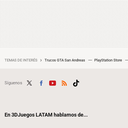
TEMAS DE INTERÉS
Trucos GTA San Andreas
PlayStation Store
Síguenos
Twit
Fac
Yout
RSS
Tikt
ter
ebo
ube
ok
ok
En 3DJuegos LATAM hablamos de...