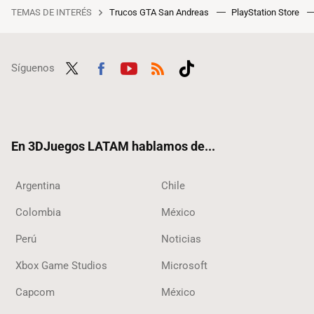
TEMAS DE INTERÉS
Trucos GTA San Andreas
PlayStation Store
Síguenos
Twit
Fac
Yout
RSS
Tikt
ter
ebo
ube
ok
ok
En 3DJuegos LATAM hablamos de...
Argentina
Chile
Colombia
México
Perú
Noticias
Xbox Game Studios
Microsoft
Capcom
México