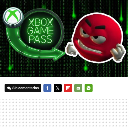
Sin comentarios
FACEBOOK
TWITTER
FLIPBOARD
E-
WHATSAPP
MAIL