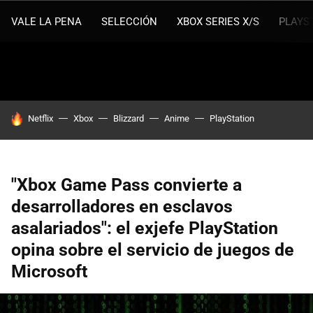
VALE LA PENA
SELECCIÓN
XBOX SERIES X/S
PLAYS
HOY SE HABLA DE
Netflix
Xbox
Blizzard
Anime
PlayStation
"Xbox Game Pass convierte a
desarrolladores en esclavos
asalariados": el exjefe PlayStation
opina sobre el servicio de juegos de
Microsoft