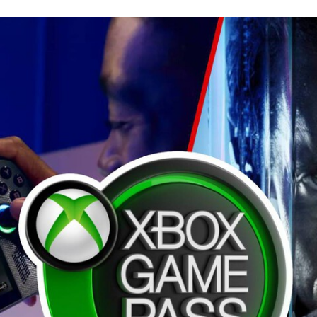
FACEBOOK
TWITTER
FLIPBOARD
E-
MAIL