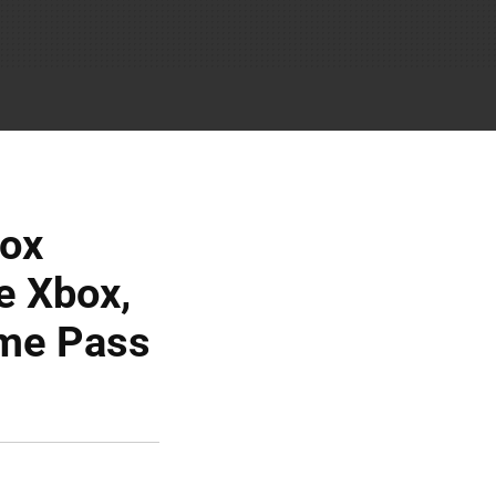
box
e Xbox,
ame Pass