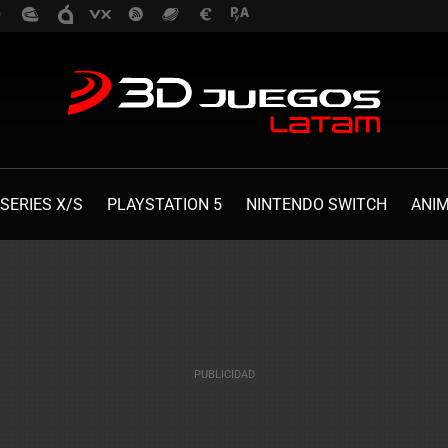
SERIES X/S
PLAYSTATION 5
NINTENDO SWITCH
ANI