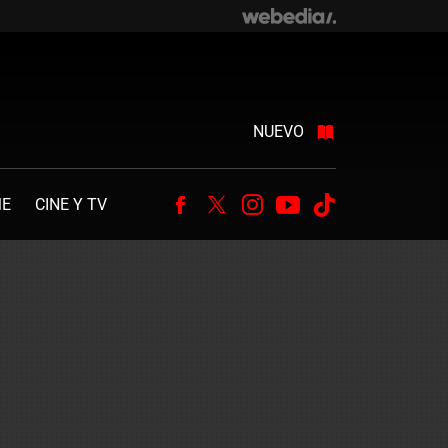
NUEVO
ME
CINE Y TV
Facebook
Twitter
Instagram
Youtube
Tiktok