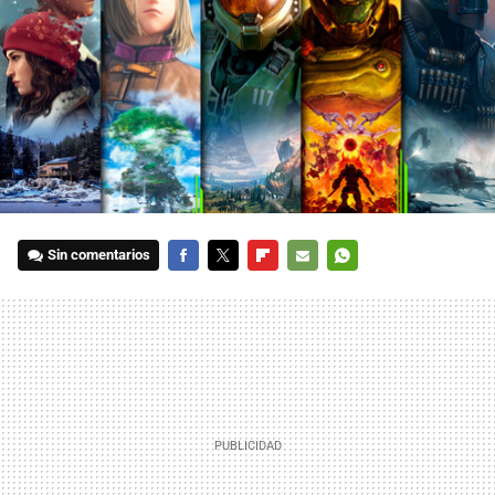
Sin comentarios
FACEBOOK
TWITTER
FLIPBOARD
E-
WHATSAPP
MAIL