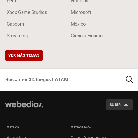
Perú
Noticias
Xbox Game Studios
Microsoft
Capcom
México
Streaming
Ciencia Ficción
VER MÁS TEMAS
BUSCA
SUBIR
Xataka
Xataka Móvil
Applesfera
Xataka Smart Home