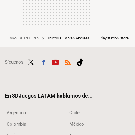
TEMAS DE INTERÉS
Trucos GTA San Andreas
PlayStation Store
Síguenos
Twit
Fac
Yout
RSS
Tikt
ter
ebo
ube
ok
ok
En 3DJuegos LATAM hablamos de...
Argentina
Chile
Colombia
México