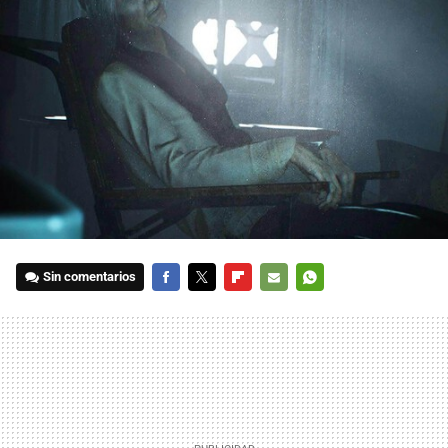
Sin comentarios
FACEBOOK
TWITTER
FLIPBOARD
E-
WHATSAPP
MAIL