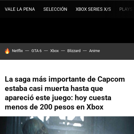
VALE LA PENA
SELECCIÓN
XBOX SERIES X/S
PLAYS
HOY SE HABLA DE
Netflix
GTA 6
Xbox
Blizzard
Anime
La saga más importante de Capcom
estaba casi muerta hasta que
apareció este juego: hoy cuesta
menos de 200 pesos en Xbox