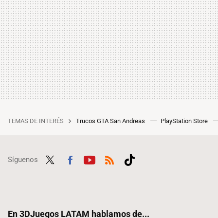
TEMAS DE INTERÉS
Trucos GTA San Andreas
PlayStation Store
Síguenos
Twit
Fac
Yout
RSS
Tikt
ter
ebo
ube
ok
ok
En 3DJuegos LATAM hablamos de...