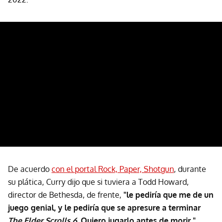
De acuerdo
con el portal Rock, Paper, Shotgun
, durante
su plática, Curry dijo que si tuviera a Todd Howard,
director de Bethesda, de frente,
"le pediría que me de un
juego genial, y le pediría que se apresure a terminar
The Elder Scrolls 6
. Quiero jugarlo antes de morir."