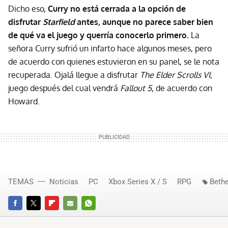
Dicho eso,
Curry no está cerrada a la opción de
disfrutar
Starfield
antes, aunque no parece saber bien
de qué va el juego y querría conocerlo primero.
La
señora Curry sufrió un infarto hace algunos meses, pero
de acuerdo con quienes estuvieron en su panel, se le nota
recuperada. Ojalá llegue a disfrutar
The Elder Scrolls VI
,
juego después del cual vendrá
Fallout 5
, de acuerdo con
Howard.
TEMAS
Noticias
PC
Xbox Series X / S
RPG
Beth
FACEBOOK
TWITTER
FLIPBOARD
E-
WHATSAPP