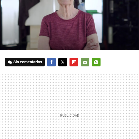
Sin comentarios
FACEBOOK
TWITTER
FLIPBOARD
E-
WHATSAPP
MAIL