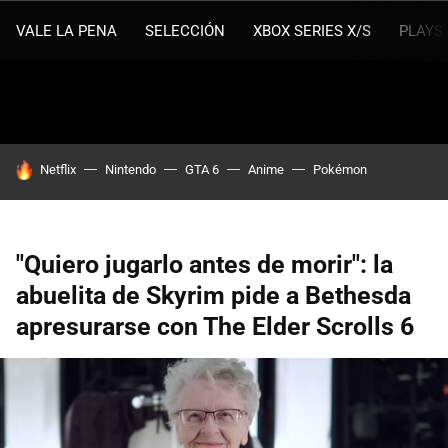
VALE LA PENA
SELECCIÓN
XBOX SERIES X/S
PLAYS
HOY SE HABLA DE
Netflix
Nintendo
GTA 6
Anime
Pokémon
"Quiero jugarlo antes de morir": la
abuelita de Skyrim pide a Bethesda
apresurarse con The Elder Scrolls 6