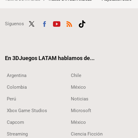
Síguenos
Twit
Fac
Yout
RSS
Tikt
ter
ebo
ube
ok
ok
En 3DJuegos LATAM hablamos de...
Argentina
Chile
Colombia
México
Perú
Noticias
Xbox Game Studios
Microsoft
Capcom
México
Streaming
Ciencia Ficción