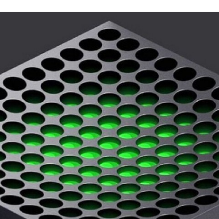
CEBOOK
TWITTER
FLIPBOARD
E-
MAIL