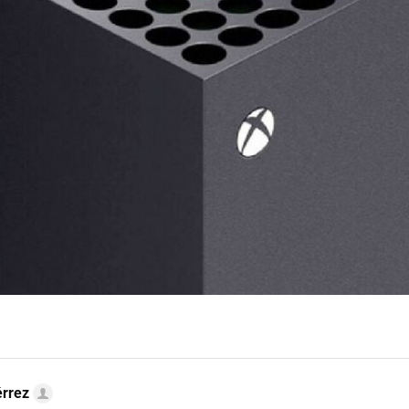
érrez