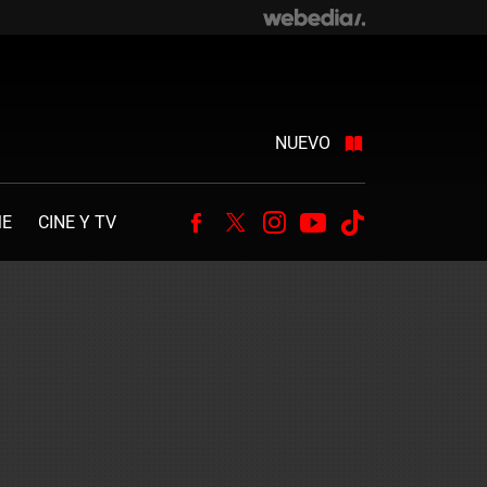
NUEVO
ME
CINE Y TV
Facebook
Twitter
Instagram
Youtube
Tiktok