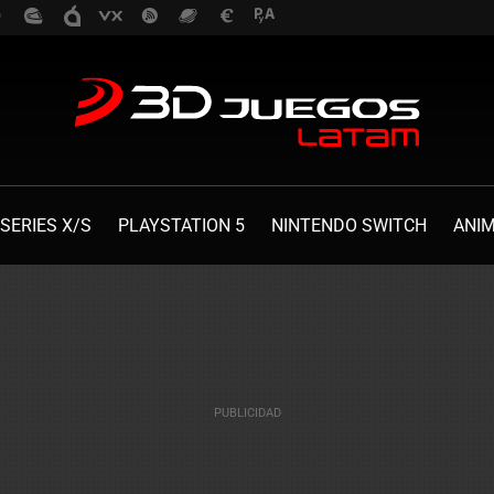
SERIES X/S
PLAYSTATION 5
NINTENDO SWITCH
ANI