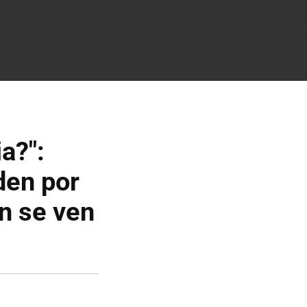
a?":
den por
n se ven