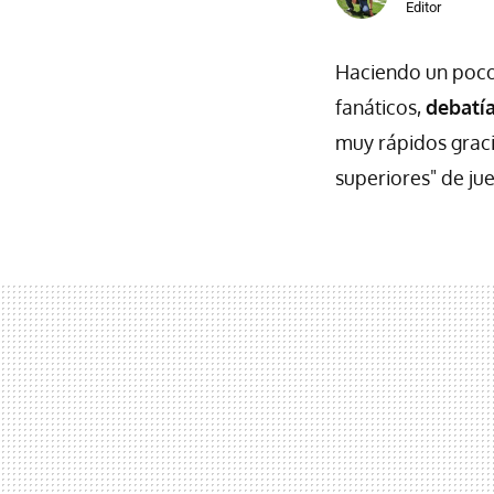
Editor
Haciendo un poco 
fanáticos,
debatía
muy rápidos graci
superiores" de ju