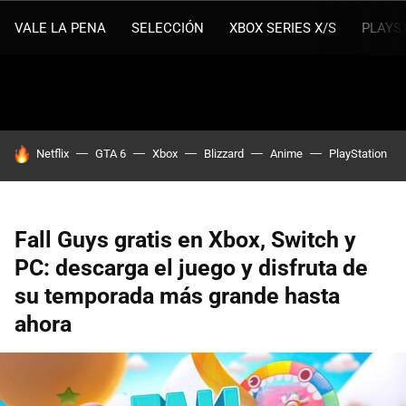
VALE LA PENA
SELECCIÓN
XBOX SERIES X/S
PLAYS
HOY SE HABLA DE
Netflix
GTA 6
Xbox
Blizzard
Anime
PlayStation
Fall Guys gratis en Xbox, Switch y
PC: descarga el juego y disfruta de
su temporada más grande hasta
ahora