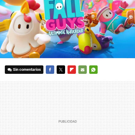
Sin comentarios
FACEBOOK
TWITTER
FLIPBOARD
E-
WHATSAPP
MAIL