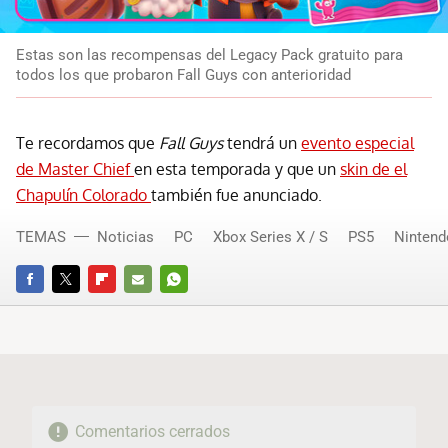
Estas son las recompensas del Legacy Pack gratuito para
todos los que probaron Fall Guys con anterioridad
Te recordamos que
Fall Guys
tendrá un
evento especial
de Master Chief
en esta temporada y que un
skin de el
Chapulín Colorado
también fue anunciado.
TEMAS
Noticias
PC
Xbox Series X / S
PS5
Nintend
FACEBOOK
TWITTER
FLIPBOARD
E-
WHATSAPP
MAIL
Comentarios cerrados