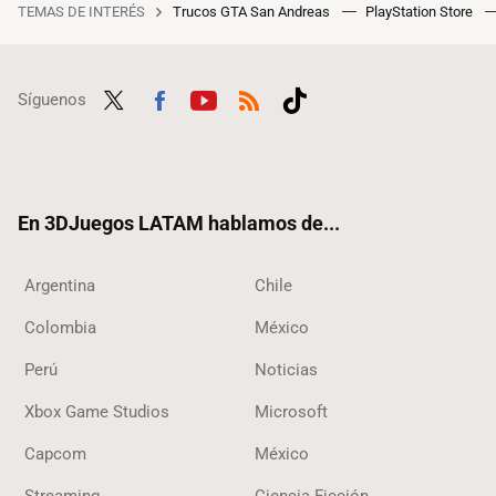
TEMAS DE INTERÉS
Trucos GTA San Andreas
PlayStation Store
Síguenos
Twit
Fac
Yout
RSS
Tikt
ter
ebo
ube
ok
ok
En 3DJuegos LATAM hablamos de...
Argentina
Chile
Colombia
México
Perú
Noticias
Xbox Game Studios
Microsoft
Capcom
México