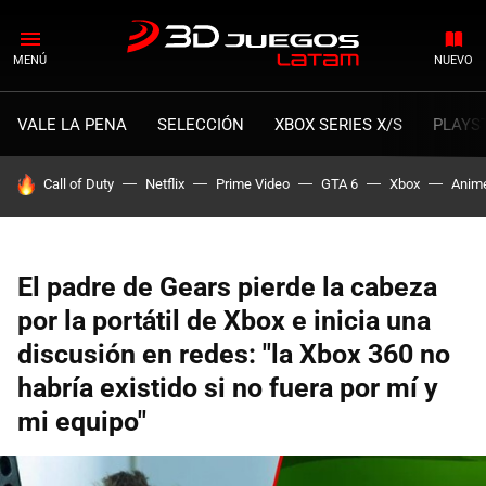
MENÚ
NUEVO
VALE LA PENA
SELECCIÓN
XBOX SERIES X/S
PLAYS
HOY SE HABLA DE
Call of Duty
Netflix
Prime Video
GTA 6
Xbox
Anim
El padre de Gears pierde la cabeza
por la portátil de Xbox e inicia una
discusión en redes: "la Xbox 360 no
habría existido si no fuera por mí y
mi equipo"