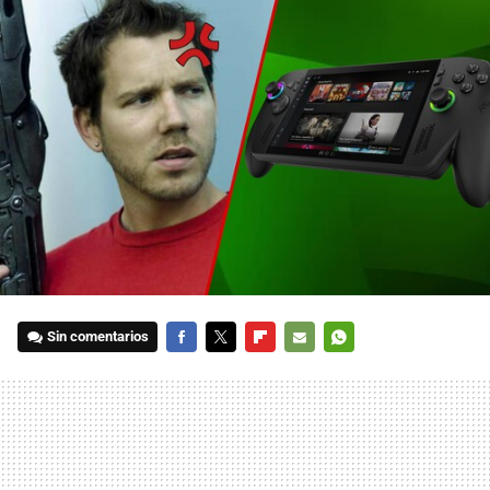
Sin comentarios
FACEBOOK
TWITTER
FLIPBOARD
E-
WHATSAPP
MAIL