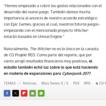
"Hemos empezado a cubrir los gastos relacionados con el
desarrollo del nuevo juego. También damos mucha
importancia al anuncio de nuestro acuerdo estratégico
con Epic Games, gracias al cual, nuestros futuros juegos -
empezando con el mencionado proyecto
Witcher
-
estarán basados en Unreal Engine."
Naturalmente,
The Witcher
no es lo único en la canasta
de CD Projekt RED. Como parte del reporte, que por
cierto arrojó resultados financieros muy positivos,
el
estudio también echó luz sobre lo que está haciendo
en materia de expansiones para
Cyberpunk 2077
.
TEMAS
Noticias
Xbox Series X / S
PS5
RPG
CD P
FACEBOOK
TWITTER
FLIPBOARD
E-
WHATSAPP