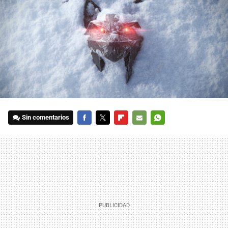
Sin comentarios
FACEBOOK
TWITTER
FLIPBOARD
E-
WHATSAPP
MAIL