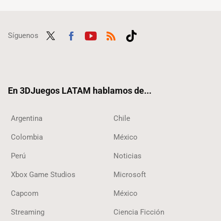
Síguenos
Twit
Fac
Yout
RSS
Tikt
ter
ebo
ube
ok
ok
En 3DJuegos LATAM hablamos de...
Argentina
Chile
Colombia
México
Perú
Noticias
Xbox Game Studios
Microsoft
Capcom
México
Streaming
Ciencia Ficción