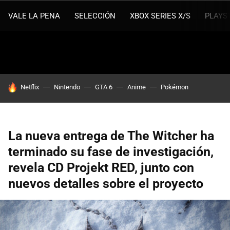
VALE LA PENA
SELECCIÓN
XBOX SERIES X/S
PLAYS
HOY SE HABLA DE
Netflix
Nintendo
GTA 6
Anime
Pokémon
La nueva entrega de The Witcher ha
terminado su fase de investigación,
revela CD Projekt RED, junto con
nuevos detalles sobre el proyecto