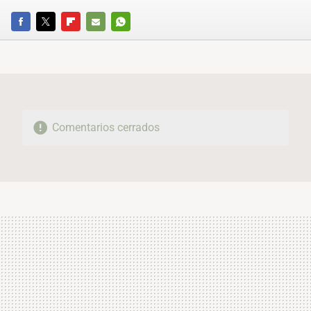
FACEBOOK
TWITTER
FLIPBOARD
E-
WHATSAPP
MAIL
Comentarios cerrados