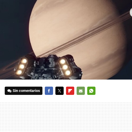
Sin comentarios
FACEBOOK
TWITTER
FLIPBOARD
E-
WHATSAPP
MAIL