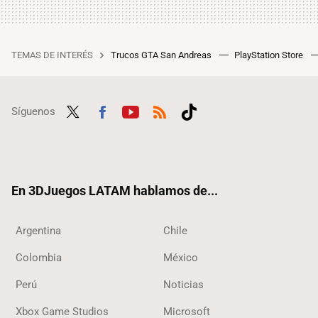
TEMAS DE INTERÉS
Trucos GTA San Andreas
PlayStation Store
Síguenos
Twit
Fac
Yout
RSS
Tikt
ter
ebo
ube
ok
ok
En 3DJuegos LATAM hablamos de...
Argentina
Chile
Colombia
México
Perú
Noticias
Xbox Game Studios
Microsoft