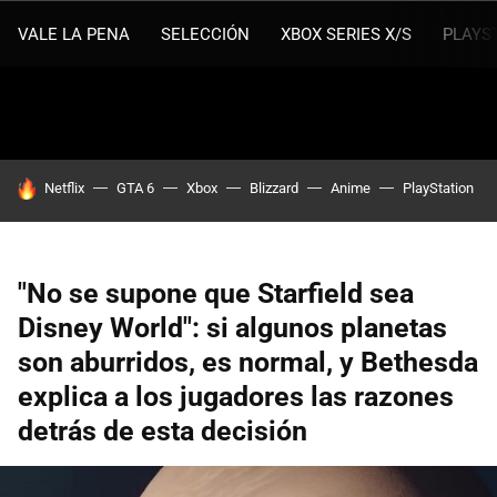
VALE LA PENA
SELECCIÓN
XBOX SERIES X/S
PLAYS
HOY SE HABLA DE
Netflix
GTA 6
Xbox
Blizzard
Anime
PlayStation
"No se supone que Starfield sea
Disney World": si algunos planetas
son aburridos, es normal, y Bethesda
explica a los jugadores las razones
detrás de esta decisión