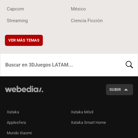
Capcom
México
Streaming
Ciencia Ficción
VER MÁS TEMAS
BUSCA
SUBIR
Xataka
Xataka Móvil
Applesfera
Xataka Smart Home
Mundo Xiaomi