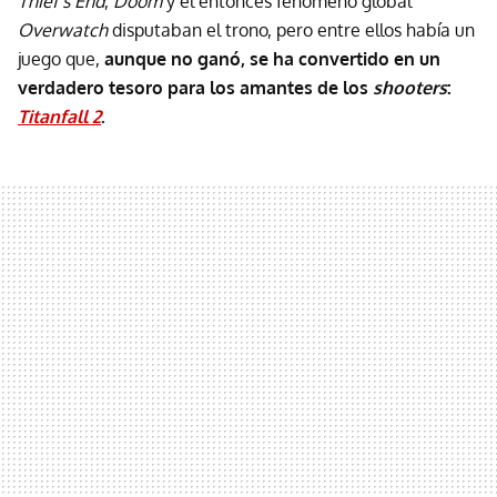
Thief’s End
,
Doom
y el entonces fenómeno global
Overwatch
disputaban el trono, pero entre ellos había un
juego que,
aunque no ganó, se ha convertido en un
verdadero tesoro para los amantes de los
shooters
:
Titanfall 2
.