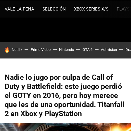
VALE LA PENA
SELECCIÓN
XBOX SERIES X/S
PLAYS
HOY SE HABLA DE
Netflix
Prime Video
Nintendo
GTA 6
Activision
Dra
Nadie lo jugo por culpa de Call of
Duty y Battlefield: este juego perdió
el GOTY en 2016, pero hoy merece
que les de una oportunidad. Titanfall
2 en Xbox y PlayStation