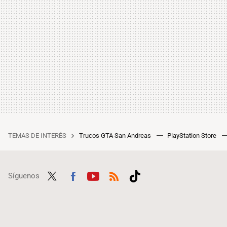
TEMAS DE INTERÉS
Trucos GTA San Andreas
PlayStation Store
Síguenos
Twit
Fac
Yout
RSS
Tikt
ter
ebo
ube
ok
ok