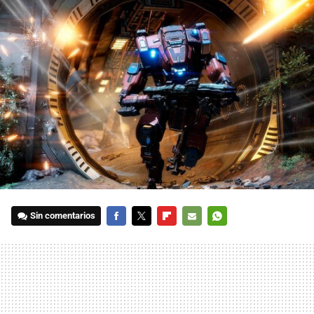
Sin comentarios
FACEBOOK
TWITTER
FLIPBOARD
E-
WHATSAPP
MAIL